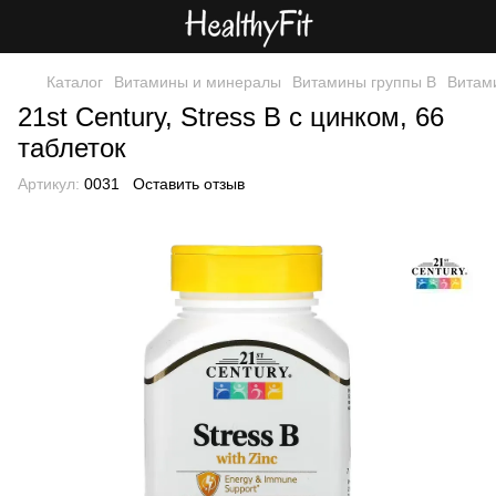
Каталог
Витамины и минералы
Витамины группы B
Витами
21st Century, Stress B с цинком, 66
таблеток
Артикул:
0031
Оставить отзыв