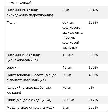
никотинамида)
Витамин В6 (в виде
5 мг
294%
пиридоксина гидрохлорида)
Фолат
667 мкг
167%
фолиевого
эквивалента
(400 мкг
фолиевой
кислоты)
Витамин B12 (в виде
12 мкг
500%
цианокобаламина)
Биотин
45 мкг
150%
Пантотеновая кислота (в виде
20 мг
400%
d-пантотената кальция)
Кальций (в виде карбоната
70 мг
5%
кальция)
Цинк (в виде оксида цинка)
23,9 мг
217%
Медь (в виде сульфата меди)
3 мг
333%