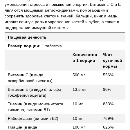
уменьшения стресса и повышения энергии. Витамины С и Е
являются мощными антиоксидантами, помогающими
сохранять здоровье клеток и тканей. Кальций, цинк и медь
играют важную роль в укреплении костей и зубов, а также в
поддержании иммунной системы.
Пищевая ценность
Размер порции:
1 таблетка
Количество
% от
в 1 порции
суточной
нормы
Витамин С (в виде
500 мг
556%
аскорбиновой кислоты)
Витамин E (в виде dl-альфа
13,5 мг
90%
токоферил ацетата)
Тиамин (в виде мононитрата
10 мг
833%
тиамина, витамин B1)
Рибофлавин (витамин B2)
10 мг
769%
Ниацин (в виде
100 мг
625%