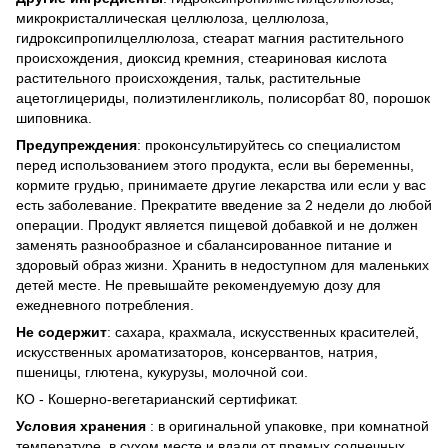
микрокристаллическая целлюлоза, целлюлоза,
гидроксипропилцеллюлоза, стеарат магния растительного
происхождения, диоксид кремния, стеариновая кислота
растительного происхождения, тальк, растительные
ацетоглицериды, полиэтиленгликоль, полисорбат 80, порошок
шиповника.
Предупреждения
: проконсультируйтесь со специалистом
перед использованием этого продукта, если вы беременны,
кормите грудью, принимаете другие лекарства или если у вас
есть заболевание. Прекратите введение за 2 недели до любой
операции. Продукт является пищевой добавкой и не должен
заменять разнообразное и сбалансированное питание и
здоровый образ жизни. Хранить в недоступном для маленьких
детей месте. Не превышайте рекомендуемую дозу для
ежедневного потребления.
Не содержит
: сахара, крахмала, искусственных красителей,
искусственных ароматизаторов, консервантов, натрия,
пшеницы, глютена, кукурузы, молочной сои.
КО - Кошерно-вегетарианский сертификат.
Условия хранения
: в оригинальной упаковке, при комнатной
температуре, в сухом месте и вдали от прямых солнечных