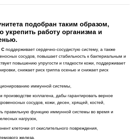
нитета подобран таким образом,
 укрепить работу организма и
енью.
d C
поддерживает сердечно-сосудистую систему, а также
веносных сосудов, повышает стабильность к бактериальным и
твует повышению упругости и гладкости кожи, поддерживает
ровки, снижает риск гриппа осенью и снижает риск
кционированию иммунной системы,
м производстве коллагена, дабы гарантировать верное
ровеносных сосудов, кожи, десен, хрящей, костей,
ть правильную функцию иммунной системы во время и
елесных нагрузок,
нент клеточки от окислительного повреждения,
гемового железа,