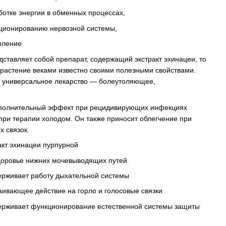
ботке энергии в обменных процессах,
ционированию нервозной системы,
мление
ставляет собой препарат, содержащий экстракт эхинацеи, то
 растение веками известно своими полезными свойствами.
к универсальное лекарство — болеутоляющее,
ополнительный эффект при рецидивирующих инфекциях
при терапии холодом. Он также приносит облегчение при
х связок.
акт эхинацеи пурпурной
доровье нижних мочевыводящих путей
ерживает работу дыхательной системы
аивающее действие на горло и голосовые связки
ерживает функционирование естественной системы защиты