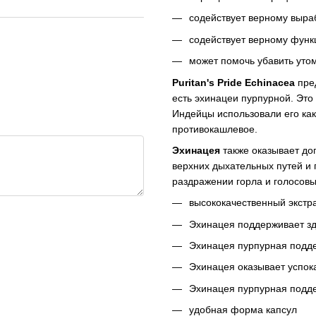
содействует верному выра
содействует верному функ
может помочь убавить уто
Puritan's Pride Echinacea
пред
есть эхинацеи пурпурной. Это
Индейцы использовали его ка
противокашлевое.
Эхинацея
также оказывает д
верхних дыхательных путей и 
раздражении горла и голосовы
высококачественный экстр
Эхинацея поддерживает з
Эхинацея пурпурная подд
Эхинацея оказывает успок
Эхинацея пурпурная подд
удобная форма капсул