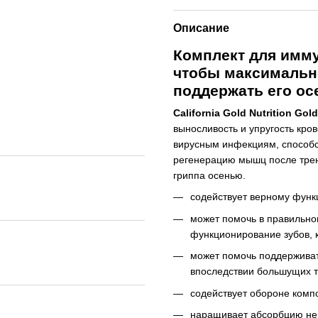
Описание
Комплект для имму
чтобы максимально
поддержать его ос
California Gold Nutrition Gol
выносливость и упругость кро
вирусным инфекциям, способс
регенерацию мышц после трени
гриппа осенью.
содействует верному фун
может помочь в правильно
функционирование зубов, к
может помочь поддержива
впоследствии большущих т
содействует обороне компо
наращивает абсорбцию не