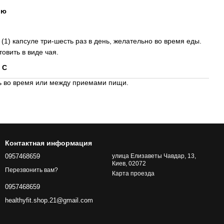
ию
(1) капсуле три-шесть раз в день, желательно во время еды.
овить в виде чая.
d C
нь во время или между приемами пищи.
Контактная информация
0957468659
улица Елизаветы Чавдар, 13,
Киев, 02072
Перезвонить вам?
Карта проезда
0957468659
healthyfit.shop.21@gmail.com