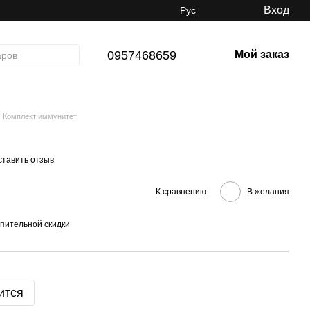
Вход
Рус
0957468659
Мой заказ
Комплект иммунитет
ставить отзыв
К сравнению
В желания
пительной скидки
ится