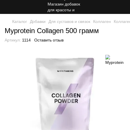
Каталог
Добавки
Для суставов и связок
Коллаген
Коллаге
Myprotein Collagen 500 грамм
Артикул:
1114
Оставить отзыв