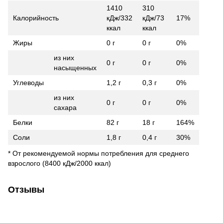
1410
310
Калорийность
кДж/332
кДж/73
17%
ккал
ккал
Жиры
0 г
0 г
0%
из них
0 г
0 г
0%
насыщенных
Углеводы
1,2 г
0,3 г
0%
из них
0 г
0 г
0%
сахара
Белки
82 г
18 г
164%
Соли
1,8 г
0,4 г
30%
* От рекомендуемой нормы потребления для среднего
взрослого (8400 кДж/2000 ккал)
Отзывы