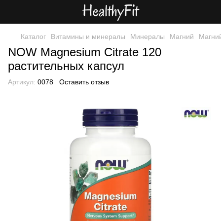
Каталог
Витамины и минералы
Минералы
Магний
Магни
NOW Magnesium Citrate 120
растительных капсул
Артикул:
0078
Оставить отзыв