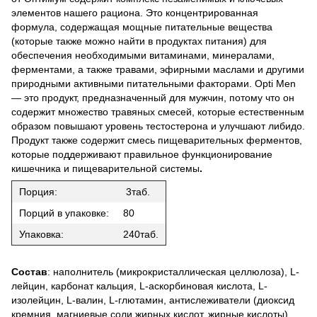
элементов нашего рациона. Это концентрированная
формула, содержащая мощные питательные вещества
(которые также можно найти в продуктах питания) для
обеспечения необходимыми витаминами, минералами,
ферментами, а также травами, эфирными маслами и другими
природными активными питательными факторами. Opti Men
— это продукт, предназначенный для мужчин, потому что он
содержит множество травяных смесей, которые естественным
образом повышают уровень тестостерона и улучшают либидо.
Продукт также содержит смесь пищеварительных ферментов,
которые поддерживают правильное функционирование
кишечника и пищеварительной системы
.
Порция:
3таб.
Порций в упаковке:
80
Упаковка:
240таб.
Состав
: наполнитель (микрокристаллическая целлюлоза), L-
лейцин, карбонат кальция, L-аскорбиновая кислота, L-
изолейцин, L-валин, L-глютамин, антислеживатели (диоксид
кремния, магниевые соли жирных кислот, жирные кислоты) ,