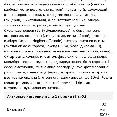
dl-альфа-токоферилацетат магния, стабилизатор (сшитая
карбоксиметилцеллюлоза натрия), покрытие (глазурующий
агент: гидроксипропилметилцеллюлоза, загуститель:
глицерин), никотинамид, d-пантотенат кальция, альфа-
липоевая кислота, рутин, комплекс цитрусовых
биофлавоноидов (35 % флавоноидов). ), борат натрия,
экстракт зеленого чая (листья камелии китайской), экстракт
имбиря (корень zingiber officinale), экстракт листьев оливы
(листья oleae europaea), оксид цинка, хлорид хрома (III),
пиколинат хрома, порошок плодов пасленовых 5% ликопина),
битартрат L-холина, инозитол, филлохинон, сульфат меди,
молибдат натрия, гидрохлорид пиридоксина, бета-каротин, L-
селенометионин, гл. тиамина лоргидрид, сульфат марганца,
рибофлав н, холекальциферол, экстракт порошка экстракта
цветков календулы (лютеин стандартизирован до 10%), йодид
калия, ретинилацетат, цианокобаламин, d-биотин,
птероилноглутаминовая кислота.
Активные ингредиенты в 1 порции (3 таб.)
400
Витамин А
мкг
50% *