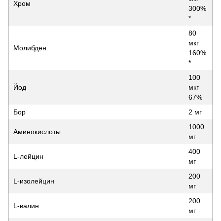
Хром
300%
*
80
мкг
Молибден
160%
*
100
Йод
мкг
67%
Бор
2 мг
1000
Аминокислоты
мг
400
L-лейцин
мг
200
L-изолейцин
мг
200
L-валин
мг