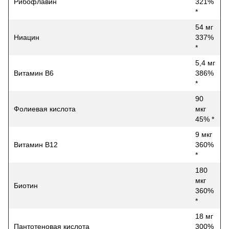
Рибофлавин
321%
*
54 мг
Ниацин
337%
*
5,4 мг
Витамин B6
386%
*
90
Фолиевая кислота
мкг
45% *
9 мкг
Витамин B12
360%
*
180
мкг
Биотин
360%
*
18 мг
Пантотеновая кислота
300%