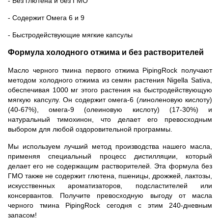
- Без глютена и без ГМО
- Содержит Омега 6 и 9
- Быстродействующие мягкие капсулы
Формула холодного отжима и без растворителей
Масло черного тмина первого отжима PipingRock получают
методом холодного отжима из семян растения Nigella Sativa,
обеспечивая 1000 мг этого растения на быстродействующую
мягкую капсулу.
Он содержит омега-6 (линоленовую кислоту)
(40-67%), омега-9 (олеиновую кислоту) (17-30%) и
натуральный тимохинон, что делает его превосходным
выбором для любой оздоровительной программы.
Мы используем лучший метод производства нашего масла,
применяя специальный процесс дистилляции, который
делает его не содержащим растворителей.
Эта формула без
ГМО также не содержит глютена, пшеницы, дрожжей, лактозы,
искусственных ароматизаторов, подсластителей или
консервантов.
Получите превосходную выгоду от масла
черного тмина PipingRock сегодня с этим 240-дневным
запасом!