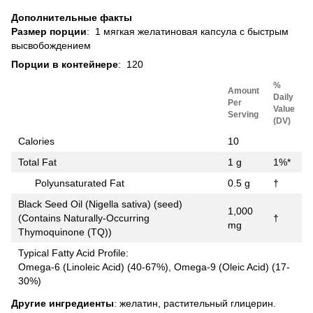
Дополнительные факты
Размер порции
: 1 мягкая желатиновая капсула с быстрым
высвобождением
Порции в контейнере
: 120
%
Amount
Daily
Per
Value
Serving
(DV)
Calories
10
Total Fat
1 g
1%*
Polyunsaturated Fat
0.5 g
†
Black Seed Oil (Nigella sativa) (seed)
1,000
(Contains Naturally-Occurring
†
mg
Thymoquinone (TQ))
Typical Fatty Acid Profile:
Omega-6 (Linoleic Acid) (40-67%), Omega-9 (Oleic Acid) (17-
30%)
Другие ингредиенты
: желатин, растительный глицерин.