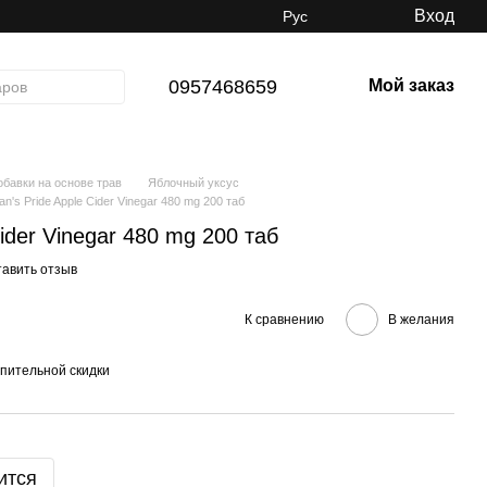
Вход
Рус
0957468659
Мой заказ
обавки на основе трав
Яблочный уксус
tan's Pride Apple Cider Vinegar 480 mg 200 таб
Cider Vinegar 480 mg 200 таб
тавить отзыв
К сравнению
В желания
пительной скидки
ится