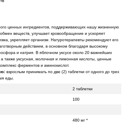
тв
ого ценных ингредиентов, поддерживающих нашу жизненную
 обмен веществ, улучшает кровообращение и ускоряет
зма, укрепляет организм. Натуротерапевты рекомендуют его
лаготворным действием, в основном благодаря высокому
осфора и натрия. В яблочном уксусе около 20 важнейших
а также уксусная, молочная и лимонная кислоты, ценные
комплекс ферментов и аминокислот.
ию:
взрослым принимать по две (2) таблетки от одного до трех
мя еды.
2 таблетки
100
480 мг *