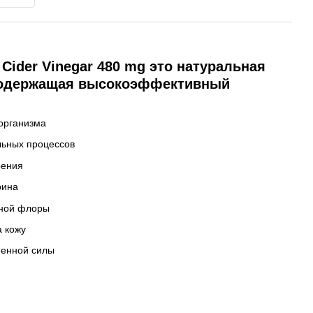
e Cider Vinegar 480 mg это натуральная
содержащая высокоэффективный
организма
ьных процессов
рения
рина
ьной флоры
 кожу
ненной силы