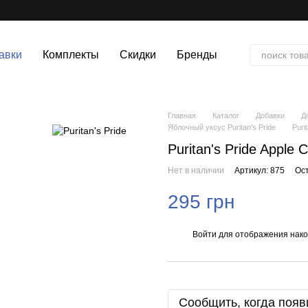
авки
Комплекты
Скидки
Бренды
Главная
Каталог
Добавки
Д
Яблочный уксус Puritan's Pride
Puri
Puritan's Pride Apple 
Нет в наличии
Артикул: 875
Ос
295 грн
Войти
для отображения нако
%
Сообщить, когда появ