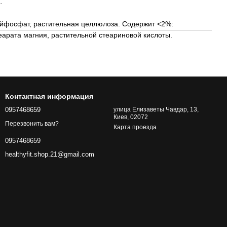
.
ийфосфат, растительная целлюлоза. Содержит <2%:
еарата магния, растительной стеариновой кислоты.
Контактная информация
0957468659
улица Елизаветы Чавдар, 13,
Киев, 02072
Перезвонить вам?
Карта проезда
0957468659
healthyfit.shop.21@gmail.com