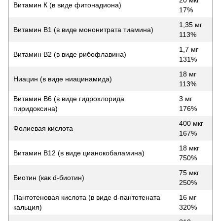
20 мкг
Витамин К (в виде фитонадиона)
17%
1,35 мг
Витамин B1 (в виде мононитрата тиамина)
113%
1,7 мг
Витамин B2 (в виде рибофлавина)
131%
18 мг
Ниацин (в виде ниацинамида)
113%
Витамин B6 (в виде гидрохлорида
3 мг
пиридоксина)
176%
400 мкг
Фолиевая кислота
167%
18 мкг
Витамин B12 (в виде цианокобаламина)
750%
75 мкг
Биотин (как d-биотин)
250%
Пантотеновая кислота (в виде d-пантотената
16 мг
кальция)
320%