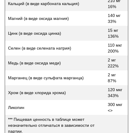
210 мг
Кальций (в виде карбоната кальция)
16%
140 мг
Магний (в виде оксида магния)
33%
15 мг
Цинк (в виде оксида цинка)
136%
110 мкг
Селен (в виде селената натрия)
200%
2 мг
Медь (в виде оксида меди)
222%
2 мг
Марганец (в виде сульфата марганца)
87%
120 мкг
Хром (в виде хлорида хрома)
343%
300 мкг
Ликопин
<>
*** Пищевая ценность в таблице может
незначительно отличаться в зависимости от
партии.