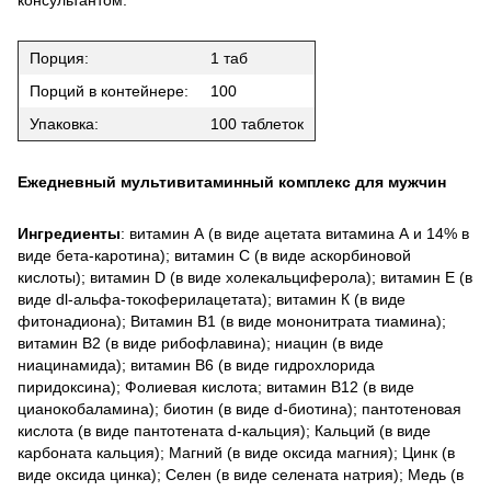
консультантом.
Порция:
1 таб
Порций в контейнере:
100
Упаковка:
100 таблеток
Ежедневный мультивитаминный комплекс для мужчин
Ингредиенты
: витамин А (в виде ацетата витамина А и 14% в
виде бета-каротина); витамин С (в виде аскорбиновой
кислоты); витамин D (в виде холекальциферола); витамин Е (в
виде dl-альфа-токоферилацетата); витамин К (в виде
фитонадиона); Витамин B1 (в виде мононитрата тиамина);
витамин B2 (в виде рибофлавина); ниацин (в виде
ниацинамида); витамин B6 (в виде гидрохлорида
пиридоксина); Фолиевая кислота; витамин B12 (в виде
цианокобаламина); биотин (в виде d-биотина); пантотеновая
кислота (в виде пантотената d-кальция); Кальций (в виде
карбоната кальция); Магний (в виде оксида магния); Цинк (в
виде оксида цинка); Селен (в виде селената натрия); Медь (в