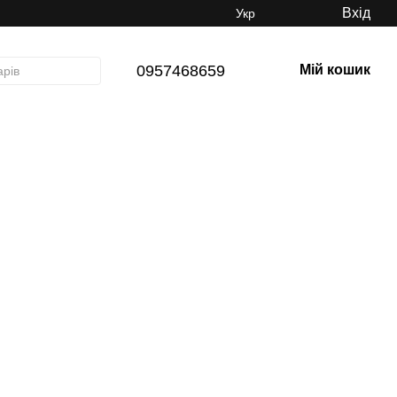
Вхід
Укр
0957468659
Мій кошик