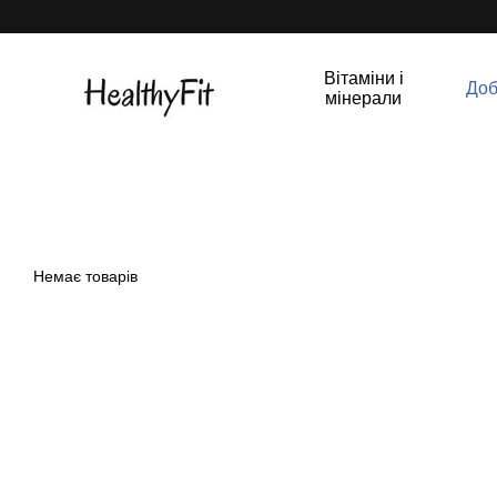
Перейти до основного контенту
Вітаміни і
Доб
мінерали
Немає товарів