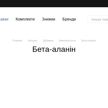
авки
Комплекти
Знижки
Бренди
Головна
Каталог
Добавки
Амінокислоти
Бета-аланін
Бета-аланін