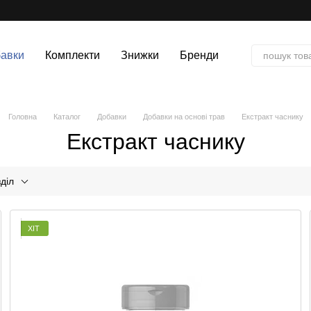
авки
Комплекти
Знижки
Бренди
Головна
Каталог
Добавки
Добавки на основі трав
Екстракт часнику
Екстракт часнику
діл
ХІТ