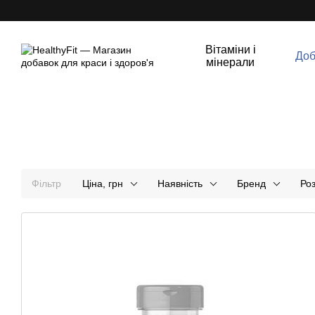
Перейти до основного контенту
Вітаміни і
Доб
мінерали
Фільтр
Ціна, грн
Наявність
Бренд
Роз