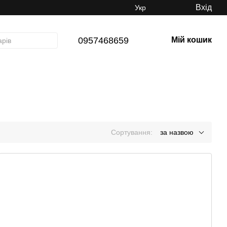
Вхід
Укр
0957468659
Мій кошик
Сортування:
за назвою