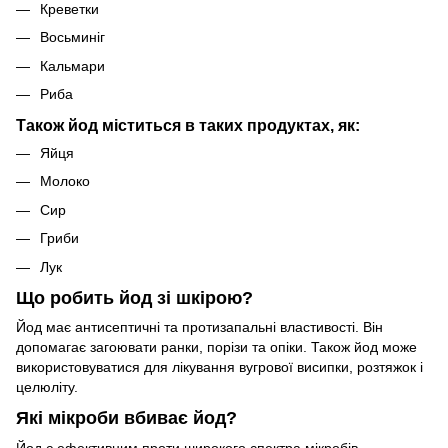
Креветки
Восьминіг
Кальмари
Риба
Також йод міститься в таких продуктах, як:
Яйця
Молоко
Сир
Гриби
Лук
Що робить йод зі шкірою?
Йод має антисептичні та протизапальні властивості. Він
допомагає загоювати ранки, порізи та опіки. Також йод може
використовуватися для лікування вугрової висипки, розтяжок і
целюліту.
Які мікроби вбиває йод?
Йод є ефективним проти широкого спектра мікробів,