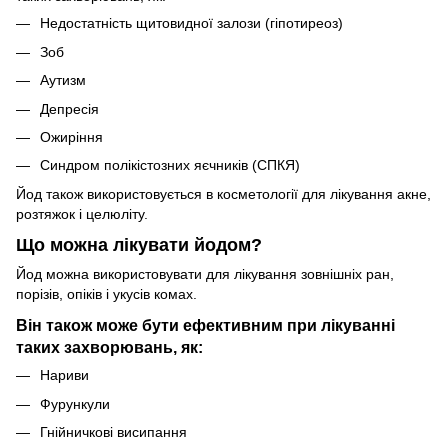
Недостатність щитовидної залози (гіпотиреоз)
Зоб
Аутизм
Депресія
Ожиріння
Синдром полікістозних яєчників (СПКЯ)
Йод також використовується в косметології для лікування акне,
розтяжок і целюліту.
Що можна лікувати йодом?
Йод можна використовувати для лікування зовнішніх ран,
порізів, опіків і укусів комах.
Він також може бути ефективним при лікуванні
таких захворювань, як:
Нариви
Фурункули
Гнійничкові висипання