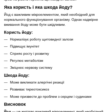
Яка користь і яка шкода йоду?
Йод є важливим мікроелементом, який необхідний для
нормального функціонування організму. Однак надмірне
вживання йоду може бути шкідливим.
Користь йоду:
Нормалізує роботу щитовидної залози
Підвищує імунітет
Сприяє росту і розвитку
Регулює метаболізм
Зміцнює нервову систему
Шкода йоду:
Може викликати алергічні реакції
Розвиває тиреотоксикоз
Може призвести до проблем з серцем і судинами
Висновок
Йод
— це життєво важливий мікроелемент, який необхідний