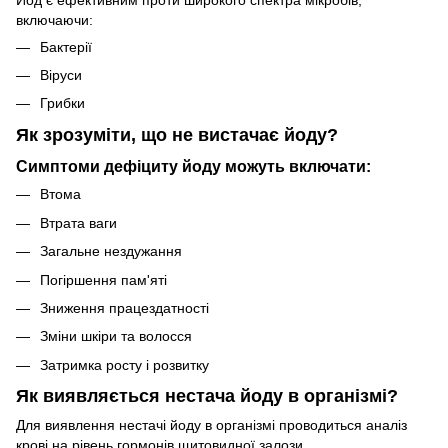
включаючи:
Бактерії
Віруси
Грибки
Як зрозуміти, що не вистачає йоду?
Симптоми дефіциту йоду можуть включати:
Втома
Втрата ваги
Загальне нездужання
Погіршення пам'яті
Зниження працездатності
Зміни шкіри та волосся
Затримка росту і розвитку
Як виявляється нестача йоду в організмі?
Для виявлення нестачі йоду в організмі проводиться аналіз
крові на рівень гормонів щитовидної залози.