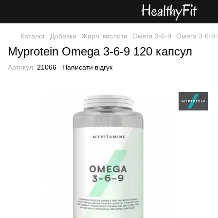
Каталог
Добавки
Жирні кислоти
Омега 3-6-9
Омега 3-6-9 
Myprotein Omega 3-6-9 120 капсул
Артикул:
21066
Написати відгук