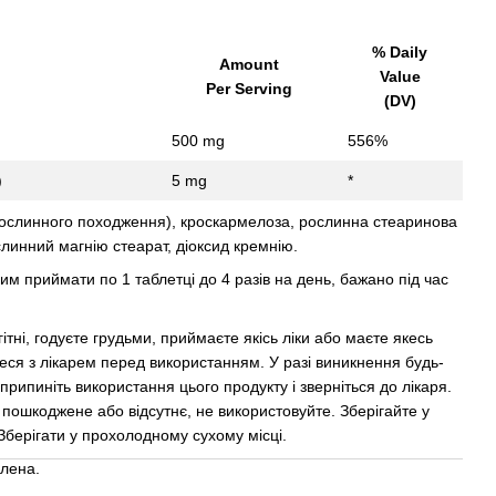
% Daily
Amount
Value
Per Serving
(DV)
500 mg
556%
)
5 mg
*
рослинного походження), кроскармелоза, рослинна стеаринова
линний магнію стеарат, діоксид кремнію.
им приймати по 1 таблетці до 4 разів на день, бажано під час
гітні, годуєте грудьми, приймаєте якісь ліки або маєте якесь
еся з лікарем перед використанням. У разі виникнення будь-
припиніть використання цього продукту і зверніться до лікаря.
пошкоджене або відсутнє, не використовуйте. Зберігайте у
 Зберігати у прохолодному сухому місці.
влена.