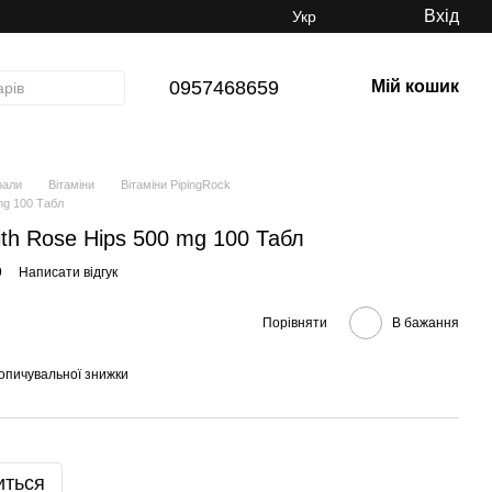
Вхід
Укр
0957468659
Мій кошик
рали
Вітаміни
Вітаміни PipingRock
 mg 100 Табл
ith Rose Hips 500 mg 100 Табл
9
Написати відгук
Порівняти
В бажання
опичувальної знижки
иться