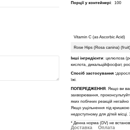
Порції у контейнері
: 100
Vitamin C (as Ascorbic Acid)
Rose Hips (Rosa canina) (fruit
Інші інгредієнти
: целюлоза (
кислота, дикальційфосфат, рос
Спосіб застосування :
доросл
їжі.
ПОПЕРЕДЖЕННЯ
. Якщо ви ва
захворювання, проконсультуйт
яких побічних реакцій негайно 
Якщо ущільнення під кришкою 
недоступному для дітей місці.
* Денна норма (DV) не встано
Доставка
Оплата