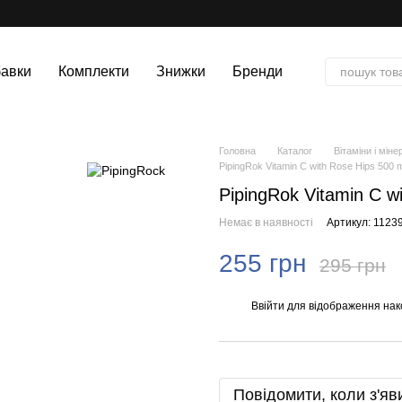
авки
Комплекти
Знижки
Бренди
Головна
Каталог
Вітаміни і міне
PipingRok Vitamin C with Rose Hips 500
PipingRok Vitamin C w
Немає в наявності
Артикул: 1123
255 грн
295 грн
Ввійти
для відображення нак
%
Повідомити, коли з'яв