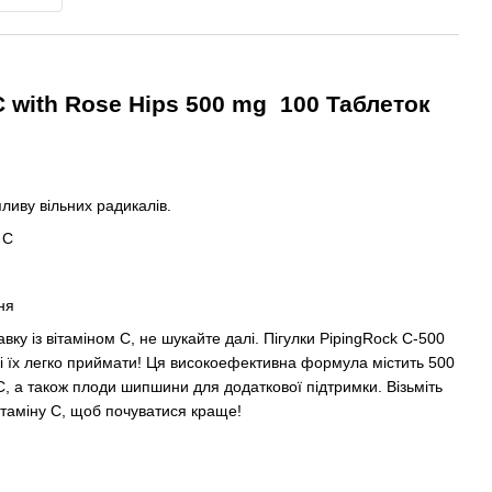
C with Rose Hips 500 mg 100 Таблеток
ливу вільних радикалів.
 С
ня
ку із вітаміном С, не шукайте далі. Пігулки PipingRock C-500
і їх легко приймати! Ця високоефективна формула містить 500
 С, а також плоди шипшини для додаткової підтримки. Візьміть
 вітаміну С, щоб почуватися краще!