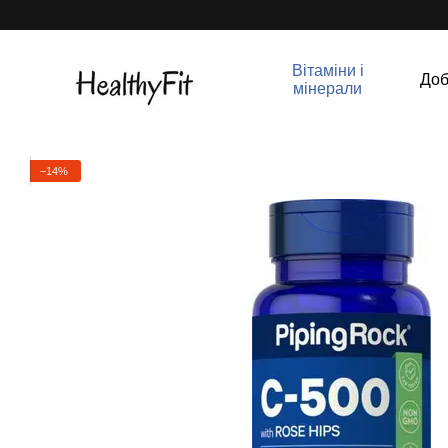
Перейти до основного контенту
Вітаміни і
Доб
мінерали
−14%