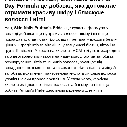
Day Formula це добавка, яка допомагає
отримати красиву шкіру і блискуче
волосся і нігті
Hair, Skin Nails Puritan's Pride
- це сучасна формула у
вигляді добавки, що підтримує волосся, шкіру і нігті, що
покращує їх стан і стан. До складу препарату входить безліч
цінних інгредієнтів та вітамінів, у тому числі біотин, вітаміни
групи В, вітамін А, фолієва кислота, МСМ, які діють зсередини
та благотворно впливають на нашу красу. Біотин запобігає
розшарування нігтів та кінчиків волосся, захищає від
випадання, потьмяніння та висихання. Наявність вітаміну А
запобігає появі лупи, пантотенова кислота зміцнює волосся,
уповільнюючи процес посивіння. У свою чергу, фолієва
кислота зміцнює не тільки волосся, а й шкіру та нігті, що
робить Puritan's Pride ідеальним рішенням для нігтів.