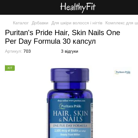
Каталог
Добавки
Для шкіри волосся і нігтів
Комплекс для шк
Puritan's Pride Hair, Skin Nails One
Per Day Formula 30 капсул
Артикул:
703
3 відгуки
ХІТ