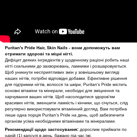
Puritan's Pride Hair, Skin Nails - вони допоможуть вам
отримати здорові та міцні нігті.
Дефіцит деяких інгредієнтів у щоденному раціоні робить наші
нігті схильними до захворювань, ламкими і розшаровуються.
Щоб уникнути несприятливих змін у зовнішньому вигляді
наших нігтів, потрібні відповідні добавки. Ефективне рішення
для підтримки нігтів, волосся та шкіри, Puritan's Pride містить
основні вітаміни та мінерали, необхідні для зміцнення та
харчування ваших нігтів. Щоб насолодитися здоров'ям
красивих нігтів, зменшити ламкість і кінчики, що січуться, слід
регулярно використовувати вітамінний догляд. Вам потрібна
лише одна порція Puritan's Pride на день, щоб забезпечити
організм усіма необхідними вітамінами та мінералами.
Рекомендації щодо застосування:
дорослим приймати по
одній (1) капсулі в день, бажано під час їжі.