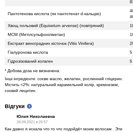
8
4
Пантотенова кислота (як пантотенат d-кальцію)
4
Хвощ польовий (Equisetum arvense) (повітряний)
1
МСМ (Метілсульфонілметан)
1
Екстракт виноградних кісточок (Vitis Vinifera)
2
Гіалуронова кислота
5
Гідрозізований колаген
5
* Добова доза не визначена.
Інші інгредієнти: соєве масло, желатин, рослинний гліцерин.
Містить <2%: натуральний карамельний колір, кремнезем,
соєвий лецитин.
Відгуки
3
Юлия Николаевна
28.09.2021 в 20:57
Как давно я искала что то что подойдёт моим волосам . Эти