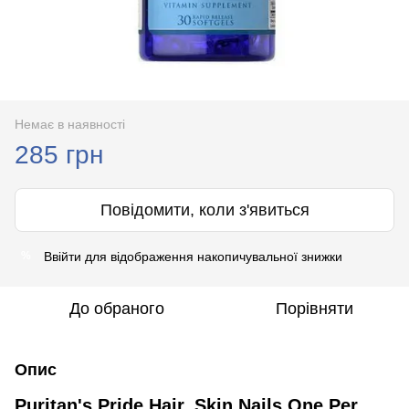
Немає в наявності
285 грн
Повідомити, коли з'явиться
Ввійти
для відображення накопичувальної знижки
%
До обраного
Порівняти
Опис
Puritan's Pride Hair, Skin Nails One Per