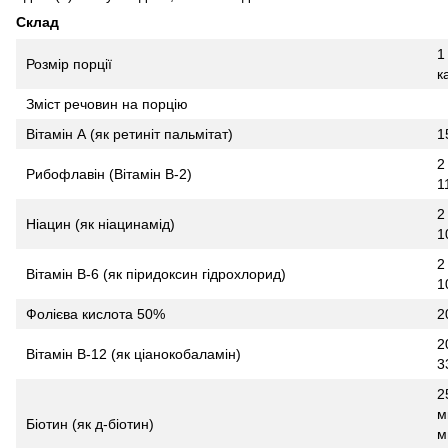
Склад
1
Розмір порції
к
Зміст речовин на порцію
Вітамін А (як ретиніт пальмітат)
1
2
Рибофлавін (Вітамін В-2)
1
2
Ніацин (як ніацинамід)
1
2
Вітамін В-6 (як піридоксин гідрохлорид)
1
Фолієва кислота 50%
2
2
Вітамін B-12 (як ціанокобаламін)
3
2
м
Біотин (як д-біотин)
м