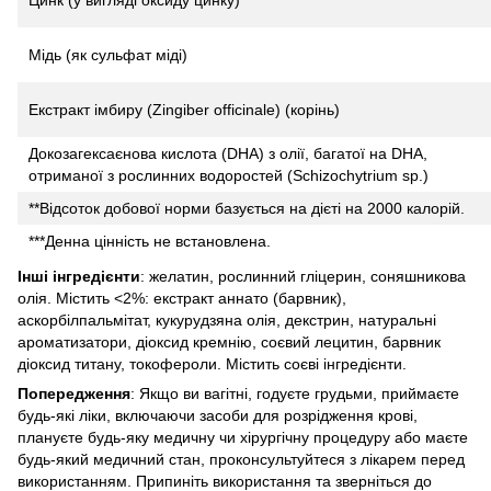
Мідь (як сульфат міді)
Екстракт імбиру (Zingiber officinale) (корінь)
Докозагексаєнова кислота (DHA) з олії, багатої на DHA,
отриманої з рослинних водоростей (Schizochytrium sp.)
**Відсоток добової норми базується на дієті на 2000 калорій.
***Денна цінність не встановлена.
Інші інгредієнти
: желатин, рослинний гліцерин, соняшникова
олія. Містить <2%: екстракт аннато (барвник),
аскорбілпальмітат, кукурудзяна олія, декстрин, натуральні
ароматизатори, діоксид кремнію, соєвий лецитин, барвник
діоксид титану, токофероли. Містить соєві інгредієнти.
Попередження
: Якщо ви вагітні, годуєте грудьми, приймаєте
будь-які ліки, включаючи засоби для розрідження крові,
плануєте будь-яку медичну чи хірургічну процедуру або маєте
будь-який медичний стан, проконсультуйтеся з лікарем перед
використанням. Припиніть використання та зверніться до