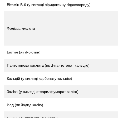
Вітамін B-6 (у вигляді піридоксину гідрохлориду)
Фолієва кислота
Біотин (як d-біотин)
Пантотенова кислота (як d-пантотенат кальцію)
Кальцій (у вигляді карбонату кальцію)
Залізо (у вигляді стеарилфумарат заліза)
Йод (як йодид калію)
Цинк (у вигляді оксиду цинку)