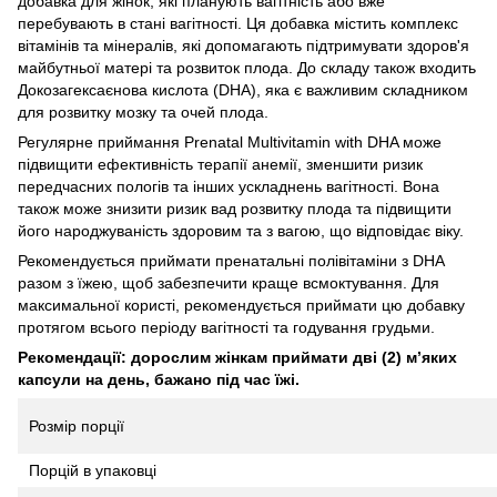
добавка для жінок, які планують вагітність або вже
перебувають в стані вагітності. Ця добавка містить комплекс
вітамінів та мінералів, які допомагають підтримувати здоров'я
майбутньої матері та розвиток плода. До складу також входить
Докозагексаєнова кислота (DHA), яка є важливим складником
для розвитку мозку та очей плода.
Регулярне приймання Prenatal Multivitamin with DHA може
підвищити ефективність терапії анемії, зменшити ризик
передчасних пологів та інших ускладнень вагітності. Вона
також може знизити ризик вад розвитку плода та підвищити
його народжуваність здоровим та з вагою, що відповідає віку.
Рекомендується приймати пренатальні полівітаміни з DHA
разом з їжею, щоб забезпечити краще всмоктування. Для
максимальної користі, рекомендується приймати цю добавку
протягом всього періоду вагітності та годування грудьми.
Рекомендації: дорослим жінкам приймати дві (2) м’яких
капсули на день, бажано під час їжі.
Розмір порції
Порцій в упаковці