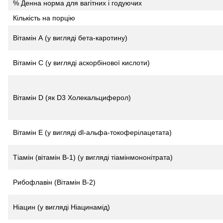
% Денна норма для вагітних і годуючих
Кількість на порцію
Вітамін А (у вигляді бета-каротину)
Вітамін С (у вигляді аскорбінової кислоти)
Вітамін D (як D3 Холекальциферол)
Вітамін Е (у вигляді dl-альфа-токоферілацетата)
Тіамін (вітамін B-1) (у вигляді тіамінмононітрата)
Рибофлавін (Вітамін В-2)
Ніацин (у вигляді Ніацинамід)