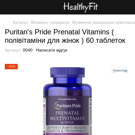
Каталог
Вітаміни і мінерали
Вітамінно-мінеральні комплекс
Puritan's Pride Prenatal Vitamins (
полівітаміни для жінок ) 60 таблеток
Артикул:
0040
Написати відгук
−22%