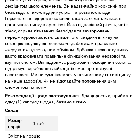
дефіцитом цього елемента. Він надзвичайно корисний при
безплідді, а також підтримує ріст та розвиток плода.
Гормональне здоров'я чоловіків також залежить кількості
органічного цинку в організмі. Його відповідний рівень, як і в
жінок, сприяє лікуванню безпліддя та захворювань
передміхурової залози. Більше того, завдяки впливу на
секрецію інсуліну він допоможе діабетикам правильно
«керувати» вуглеводним обміном. Добавка глюконату цинку
варто враховувати правильне функціонування нервової та
імунної систем. Він підтримує розумовий і емоційний баланс,
підтримує вироблення лейкоцитів і має противірусні
властивості! Ми не сумніваємося у позитивному впливі цинку
на наше здоров'я. Чи не відкладайте поповнення цим
елементом на потім!
Рекомендації щодо застосування:
Для дорослих, приймати
одну (1) капсулу щодня, бажано з їжею.
Склад
:
Розмір
1 таб
порції
Зміст на порцію