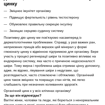
цинку
Зміцнює імунітет організму
Підвищує фертильність і рівень тестостерону
Обумовлює правильну секрецію інсуліну
Захищає серцево-судинну систему
Позитивну дію цинку ми пов'язуємо насамперед із
дерматологічними проблемами. Справді, у разі важких ран,
неприємних прищів або виразок цей мінерал у формі
глюконату цинку є відмінною підтримкою для організму. Бере
участь у процесі регенерації шкіри та позитивно впливає на
ендокринну систему, яка часто є причиною недосконалості
шкіри. Тому жирна і проблемна шкіра отримає цінну допомогу,
адже, як відомо, лікування шкіри з недугами, що
розглядаються, часто стомлююче і обтяжливо. Органічний
цинк також зміцнює та покращує стан нігтів, які легко
слабшають при незначних коливаннях здоров'я.
Органічний цинк є у всіх клітинах організму!
За що він відповідає?
Вагітні жінки, чоловіки та люди, які борються з ненормальним
рівнем цукру в крові, також повинні бути обережними з