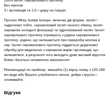
100% ізолят сироваткового протеїну
Без лактози
3 г вуглеводів та 1,5 г цукру на порцію
Протеїн Whey Isolate Isotope включає дві форми: ізолят і
гидролизат тобто. сироватковий ізолят іонного обміну, ізолят
сироватки холодної фільтрації та гідролізований ізолят. Ізолят
сироваткового протеїну отримують з рідини сироваткового
протеїну -рідини, що залишається при переробці молока в
сир. Ізолят сироваткового протеїну піддається додаткової
обробці для видалення з сироватки жирів і вуглеводів, що
залишилися, в результаті чого виходить дуже високий відсоток
білків і багатьох незамінних амінокислот.
Рекомендації по прийому: змішайте (1) мірну ложку з 120-180
мл води або Вашого улюбленого напою, добре струсіть і
споживайте.
Відгуки