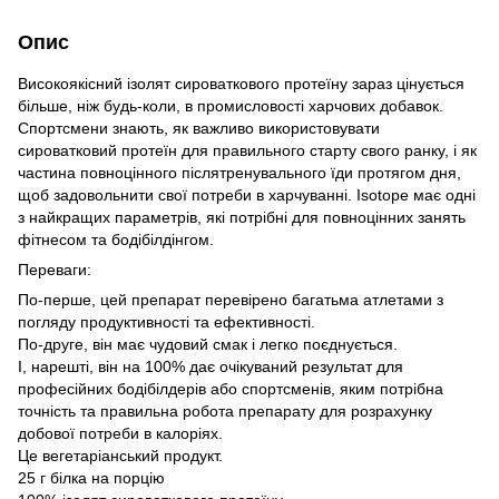
Опис
Високоякісний ізолят сироваткового протеїну зараз цінується
більше, ніж будь-коли, в промисловості харчових добавок.
Спортсмени знають, як важливо використовувати
сироватковий протеїн для правильного старту свого ранку, і як
частина повноцінного післятренувального їди протягом дня,
щоб задовольнити свої потреби в харчуванні. Isotope має одні
з найкращих параметрів, які потрібні для повноцінних занять
фітнесом та бодібілдінгом.
Переваги:
По-перше, цей препарат перевірено багатьма атлетами з
погляду продуктивності та ефективності.
По-друге, він має чудовий смак і легко поєднується.
І, нарешті, він на 100% дає очікуваний результат для
професійних бодібілдерів або спортсменів, яким потрібна
точність та правильна робота препарату для розрахунку
добової потреби в калоріях.
Це вегетаріанський продукт.
25 г білка на порцію