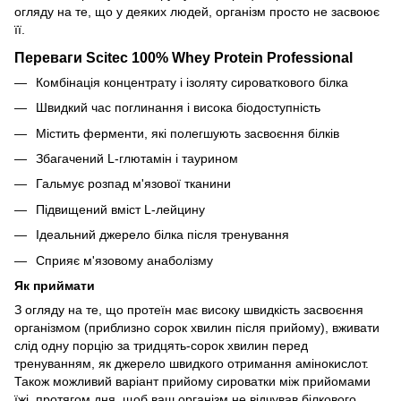
огляду на те, що у деяких людей, організм просто не засвоює
її.
Переваги Scitec 100% Whey Protein Professional
Комбінація концентрату і ізоляту сироваткового білка
Швидкий час поглинання і висока біодоступність
Містить ферменти, які полегшують засвоєння білків
Збагачений L-глютамін і таурином
Гальмує розпад м'язової тканини
Підвищений вміст L-лейцину
Ідеальний джерело білка після тренування
Сприяє м'язовому анаболізму
Як приймати
З огляду на те, що протеїн має високу швидкість засвоєння
організмом (приблизно сорок хвилин після прийому), вживати
слід одну порцію за тридцять-сорок хвилин перед
тренуванням, як джерело швидкого отримання амінокислот.
Також можливий варіант прийому сироватки між прийомами
їжі, протягом дня, щоб ваш організм не відчував білкового