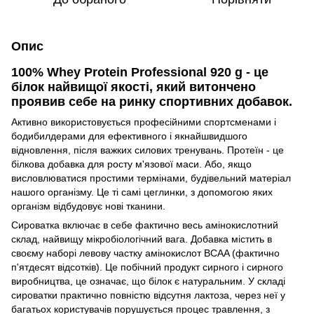
Опис
100% Whey Protein Professional 920 g - це
білок найвищої якості, який витончено
проявив себе на ринку спортивних добавок.
Активно використовується професійними спортсменами і
бодибилдерами для ефективного і якнайшвидшого
відновлення, після важких силових тренувань. Протеїн - це
білкова добавка для росту м'язової маси. Або, якщо
висловлюватися простими термінами, будівельний матеріал
нашого організму. Це ті самі цеглинки, з допомогою яких
організм відбудовує нові тканини.
Сироватка включає в себе фактично весь амінокислотний
склад, найвищу мікробіологічний вага. Добавка містить в
своєму наборі левову частку амінокислот BCAA (фактично
п'ятдесят відсотків). Це побічний продукт сирного і сирного
виробництва, це означає, що білок є натуральним. У складі
сироватки практично повністю відсутня лактоза, через неї у
багатьох користувачів порушується процес травлення, з