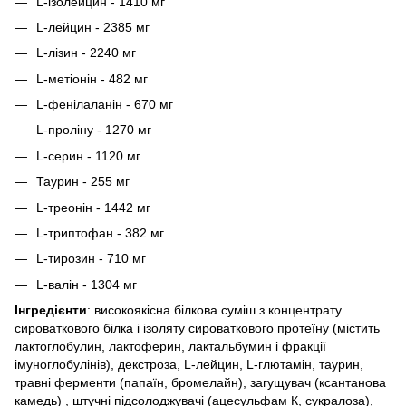
L-ізолейцин - 1410 мг
L-лейцин - 2385 мг
L-лізин - 2240 мг
L-метіонін - 482 мг
L-фенілаланін - 670 мг
L-проліну - 1270 мг
L-серин - 1120 мг
Таурин - 255 мг
L-треонін - 1442 мг
L-триптофан - 382 мг
L-тирозин - 710 мг
L-валін - 1304 мг
Інгредієнти
: високоякісна білкова суміш з концентрату
сироваткового білка і ізоляту сироваткового протеїну (містить
лактоглобулин, лактоферин, лактальбумин і фракції
імуноглобулінів), декстроза, L-лейцин, L-глютамін, таурин,
травні ферменти (папаїн, бромелайн), загущувач (ксантанова
камедь) , штучні підсолоджувачі (ацесульфам К, сукралоза),