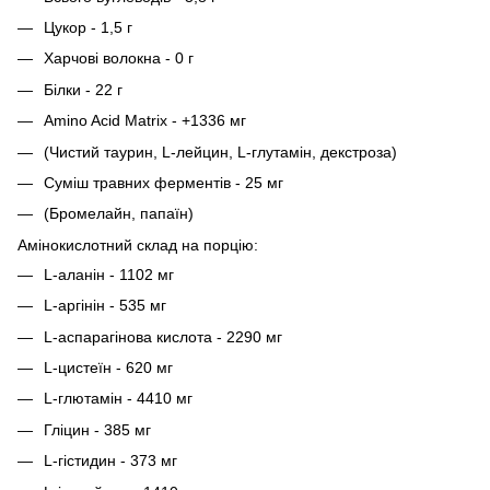
Цукор - 1,5 г
Харчові волокна - 0 г
Білки - 22 г
Amino Acid Matrix - +1336 мг
(Чистий таурин, L-лейцин, L-глутамін, декстроза)
Суміш травних ферментів - 25 мг
(Бромелайн, папаїн)
Амінокислотний склад на порцію:
L-аланін - 1102 мг
L-аргінін - 535 мг
L-аспарагінова кислота - 2290 мг
L-цистеїн - 620 мг
L-глютамін - 4410 мг
Гліцин - 385 мг
L-гістидин - 373 мг