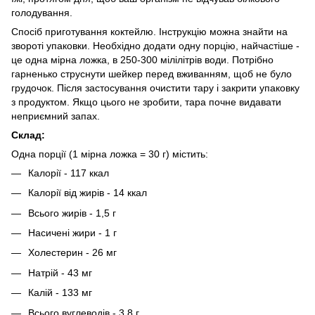
голодування.
Спосіб приготування коктейлю. Інструкцію можна знайти на
звороті упаковки. Необхідно додати одну порцію, найчастіше -
це одна мірна ложка, в 250-300 мілілітрів води. Потрібно
гарненько струснути шейкер перед вживанням, щоб не було
грудочок. Після застосування очистити тару і закрити упаковку
з продуктом. Якщо цього не зробити, тара почне видавати
неприємний запах.
Cклад:
Одна порції (1 мірна ложка = 30 г) містить:
Калорії - 117 ккал
Калорії від жирів - 14 ккал
Всього жирів - 1,5 г
Насичені жири - 1 г
Холестерин - 26 мг
Натрій - 43 мг
Калій - 133 мг
Всього вуглеводів - 3,8 г