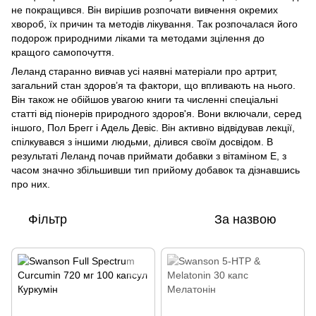
не покращився. Він вирішив розпочати вивчення окремих
хвороб, їх причин та методів лікування. Так розпочалася його
подорож природними ліками та методами зцілення до
кращого самопочуття.
Леланд старанно вивчав усі наявні матеріали про артрит,
загальний стан здоров’я та фактори, що впливають на нього.
Він також не обійшов увагою книги та численні спеціальні
статті від піонерів природного здоров'я. Вони включали, серед
іншого, Пол Брегг і Адель Девіс. Він активно відвідував лекції,
спілкувався з іншими людьми, ділився своїм досвідом. В
результаті Леланд почав приймати добавки з вітаміном Е, з
часом значно збільшивши тип прийому добавок та дізнавшись
про них.
Фільтр
За назвою