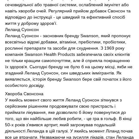
сечовидільної або травної системи, ослаблений імунітет або
навіть хвороби очей. Регулярний прийом добавок Свонсон та
відповідно до інструкції - це швидкий та ефективний спосіб
життя у доброму здоров’ї.
Леланд Суонсон
Леланд Суонсон - засновник бренду Swanson, який пропонує
всесвітньо відомі добавки, вітаміни, пребіотики, пробіотики,
рослинні препарати та засоби для схуднення. З 1969 року
компанія Swanson Health Products забезпечила своїх клієнтів
не тільки кращим самопочуттям, але й сприяла покращенню
їх здоров’я. Сьогодні бренду не було б на цьому місці, якби не
згаданий Леланд Суонсон, син шведських іммігрантів. Як
виявляється, історія бренду Swanson бере свій початок з його
особистого досвіду.
Хвороба Свонсона
У якийсь момент свого життя Леланд Суонсон зіткнувся з
серйозним рішенням продовжувати свою пристрасть і
приймати лікування, яке дозволило б йому повернутися до
того, що він найбільше любив робити, - це гра в гольф. В кінці
50-х років з'явився артрит, який загрожував подальшій
діяльності Леланда в цій галузі. У якийсь момент Ліланд почав
все це втрачати. Незважаючи на зусилля лікарів, стан Леланда