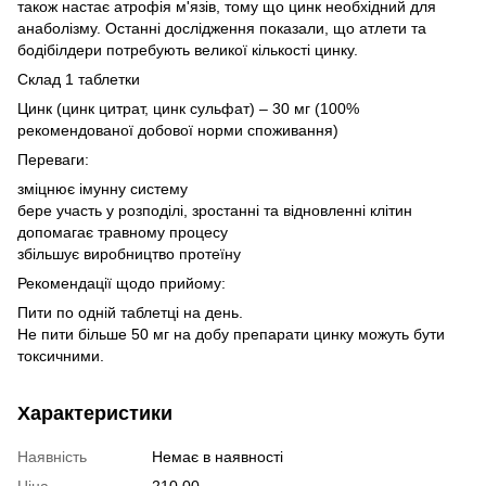
також настає атрофія м'язів, тому що цинк необхідний для
анаболізму. Останні дослідження показали, що атлети та
бодібілдери потребують великої кількості цинку.
Склад 1 таблетки
Цинк (цинк цитрат, цинк сульфат) – 30 мг (100%
рекомендованої добової норми споживання)
Переваги:
зміцнює імунну систему
бере участь у розподілі, зростанні та відновленні клітин
допомагає травному процесу
збільшує виробництво протеїну
Рекомендації щодо прийому:
Пити по одній таблетці на день.
Не пити більше 50 мг на добу препарати цинку можуть бути
токсичними.
Характеристики
Наявність
Немає в наявності
Ціна
210.00