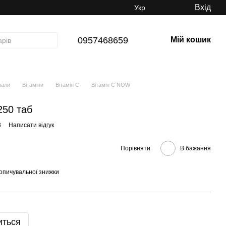
Вхід
Укр
0957468659
Мій кошик
рали
Вітаміни
Вітамін C
Вітамін C NOW
250 таб
3
Написати відгук
Порівняти
В бажання
опичувальної знижки
иться