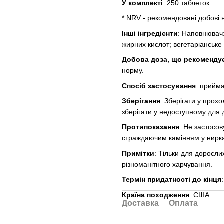
У комплекті
: 250 таблеток.
* NRV - рекомендовані добові 
Інші інгредієнти
: Наповнювач:
жирних кислот; вегетаріанське
Добова доза, що рекоменду
норму.
Спосіб застосування
: прийма
Зберігання
: Зберігати у прохо
зберігати у недоступному для д
Протипоказання
: Не застосо
страждаючим камінням у нирк
Примітки
: Тільки для доросли
різноманітного харчування.
Термін придатності до кінця
Країна походження
: США
Доставка
Оплата