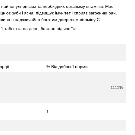
з найпопулярніших та необхідних організму вітамінів. Має
іцнює зуби і ясна, підвищує імунітет і сприяє загоєнню ран.
пшина є надзвичайно багатим джерелом вітаміну С.
: 1 таблетка на день, бажано під час їжі.
орції
% Від добової норми
1111%
†