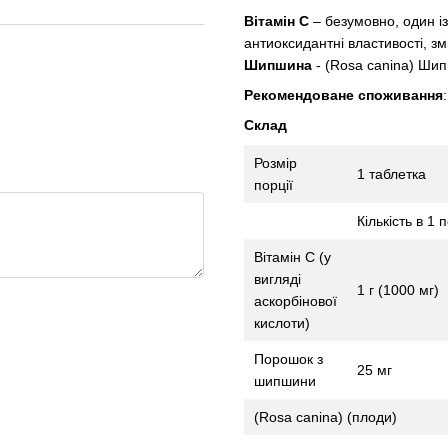
Вітамін С
– безумовно, один і
антиоксидантні властивості, зм
Шипшина
- (Rosa canina) Ши
Рекомендоване споживання
Склад
Розмір
1 таблетка
порції
Кількість в 1 п
Вітамін С (у
вигляді
1 г (1000 мг)
аскорбінової
кислоти)
Порошок з
25 мг
шипшини
(Rosa canina) (плоди)