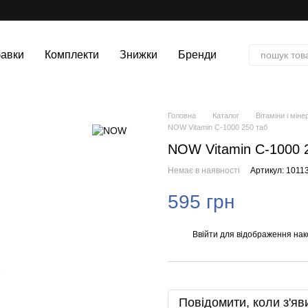
авки
Комплекти
Знижки
Бренди
Головна
Каталог
Вітаміни і міне
NOW Vitamin C-1000 250 таб
NOW Vitamin C-1000 
Немає в наявності
Артикул: 1011
595 грн
Ввійти
для відображення нак
%
Повідомити, коли з'яв