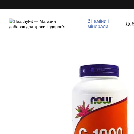
Перейти до основного контенту
Вітаміни і
Доб
мінерали