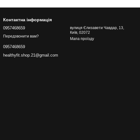
Контактна інформація
0957468659
вулиця Єлизавети Чавдар, 13,
Київ, 02072
Передзвонити вам?
Мапа проїзду
0957468659
healthyfit.shop.21@gmail.com