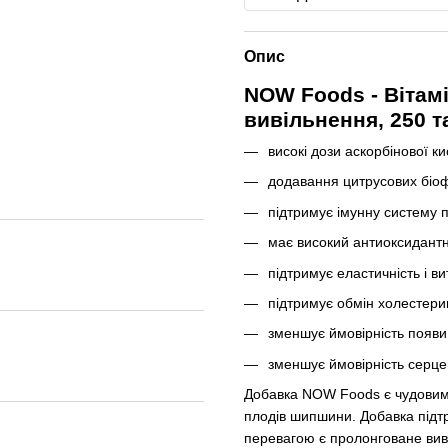
Опис
NOW Foods - Вітам
вивільнення, 250 т
високі дози аскорбінової ки
додавання цитрусових біоф
підтримує імунну систему п
має високий антиоксидантн
підтримує еластичність і в
підтримує обмін холестерин
зменшує ймовірність появи 
зменшує ймовірність серц
Добавка NOW Foods є чудовим д
плодів шипшини. Добавка підтр
перевагою є пролонговане вив