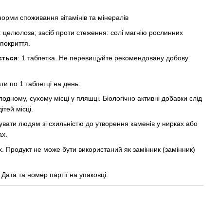
норми споживання вітамінів та мінералів
 целюлоза; засіб проти стеження: солі магнію рослинних
 покриття.
ється
: 1 таблетка. Не перевищуйте рекомендовану добову
ти по 1 таблетці на день.
лодному, сухому місці у пляшці. Біологічно активні добавки слід
ітей місці.
вувати людям зі схильністю до утворення каменів у нирках або
ах.
х. Продукт не може бути використаний як замінник (замінник)
: Дата та номер партії на упаковці.