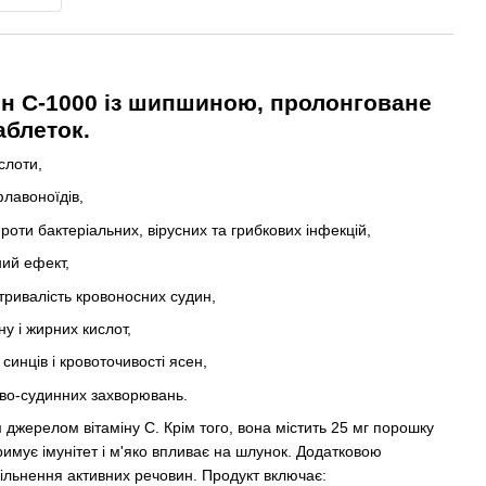
ін C-1000 із шипшиною, пролонговане
аблеток.
слоти,
лавоноїдів,
роти бактеріальних, вірусних та грибкових інфекцій,
ий ефект,
итривалість кровоносних судин,
у і жирних кислот,
синців і кровоточивості ясен,
ево-судинних захворювань.
жерелом вітаміну С. Крім того, вона містить 25 мг порошку
имує імунітет і м'яко впливає на шлунок. Додатковою
ільнення активних речовин. Продукт включає: