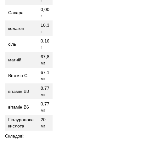
0,00
Сахара
г
10,3
колаген
г
0,16
сіль
г
67,8
магній
мг
67.1
Вітамін С
мг
8,77
вітамін В3
мг
0,77
вітамін В6
мг
Гіалуронова
20
кислота
мг
Складові: