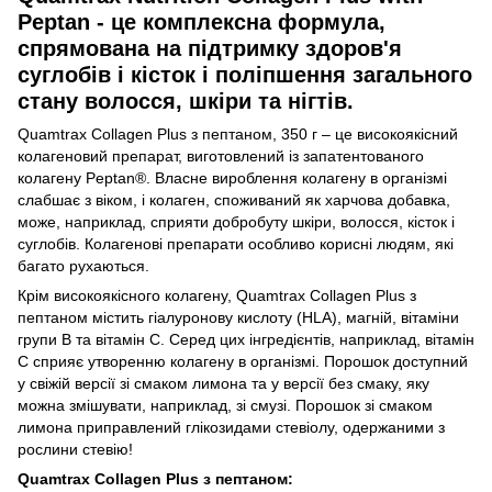
Peptan - це комплексна формула,
спрямована на підтримку здоров'я
суглобів і кісток і поліпшення загального
стану волосся, шкіри та нігтів.
Quamtrax Collagen Plus з пептаном, 350 г – це високоякісний
колагеновий препарат, виготовлений із запатентованого
колагену Peptan®. Власне вироблення колагену в організмі
слабшає з віком, і колаген, споживаний як харчова добавка,
може, наприклад, сприяти добробуту шкіри, волосся, кісток і
суглобів. Колагенові препарати особливо корисні людям, які
багато рухаються.
Крім високоякісного колагену, Quamtrax Collagen Plus з
пептаном містить гіалуронову кислоту (HLA), магній, вітаміни
групи В та вітамін С. Серед цих інгредієнтів, наприклад, вітамін
С сприяє утворенню колагену в організмі. Порошок доступний
у свіжій версії зі смаком лимона та у версії без смаку, яку
можна змішувати, наприклад, зі смузі. Порошок зі смаком
лимона приправлений глікозидами стевіолу, одержаними з
рослини стевію!
Quamtrax Collagen Plus з пептаном: