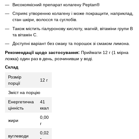
Високоякісний препарат колагену Peptan®
Сприяє утворенню колагену і може покращити, наприклад,
стан шкіри, волосся та суглобів.
Також містить гіалуронову кислоту, магній, вітаміни групи В
та вітамін С.
Доступні варіант без смаку та порошок зі смаком лимона.
Рекомендації щодо застосування:
Приймати 12 г (1 мірна
ложка) один раз в день, розчинивши у воді.
Склад
Розмір
12 г
порції
Зміст на порцію
Енергетична
41
цінність
ккал
0,00
жири
г
0,02
вуглеводи
г