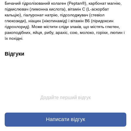
Бичачий гідролізований колаген (Peptan®), карбонат магнію,
підкислювач (лимонна кислота), вітамін C (L-аскорбат
кальцію), гіалуронат натрію, підсолоджувач (стевіол
глюкозиди), ніацин (нікотинамід) і вітамін B6 (піридоксин
гідрохлорид). Може містити сліди злаків, що містять глютен,
ракоподібних, яйця, рибу, арахіс, сою, молоко, горіхи, люпин і
їх похідні.
Відгуки
Додайте перший відгук
Написати відгук