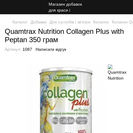
Каталог
Добавки
Для суглобів і зв'язок
Колаген
Колаген Qu
Quamtrax Nutrition Collagen Plus with
Peptan 350 грам
Артикул:
1087
Написати відгук