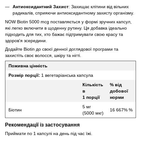
Антиоксидантний Захист
: Захищає клітини від вільних
радикалів, сприяючи антиоксидантному захисту організму.
NOW Biotin 5000 mcg поставляється у формі зручних капсул,
які легко включити в щоденну рутину. Ця добавка ідеально
підходить для тих, хто бажає підтримувати свою красу та
здоров'я зсередини.
Додайте Biotin до своєї денної доглядової програми та
захистіть своє волосся, шкіру та нігті.
Поживна цінність
Розмір порції:
1 вегетаріанська капсула
Кількість
% від
в
добової
1 порції
норми
5 мг
Біотин
16 667% %
(5000 мкг)
Рекомендації із застосування
Приймати по 1 капсулі на день під час їжі.