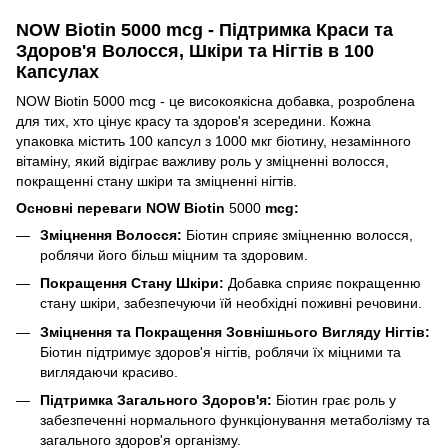
NOW Biotin 5000 mcg - Підтримка Краси та
Здоров'я Волосся, Шкіри та Нігтів в 100
Капсулах
NOW Biotin 5000 mcg - це високоякісна добавка, розроблена
для тих, хто цінує красу та здоров'я зсередини. Кожна
упаковка містить 100 капсул з 1000 мкг біотину, незамінного
вітаміну, який відіграє важливу роль у зміцненні волосся,
покращенні стану шкіри та зміцненні нігтів.
Основні переваги NOW Biotin
5000
mcg:
Зміцнення Волосся:
Біотин сприяє зміцненню волосся,
роблячи його більш міцним та здоровим.
Покращення Стану Шкіри:
Добавка сприяє покращенню
стану шкіри, забезпечуючи їй необхідні поживні речовини.
Зміцнення та Покращення Зовнішнього Вигляду Нігтів:
Біотин підтримує здоров'я нігтів, роблячи їх міцними та
виглядаючи красиво.
Підтримка Загального Здоров'я:
Біотин грає роль у
забезпеченні нормального функціонування метаболізму та
загального здоров'я організму.