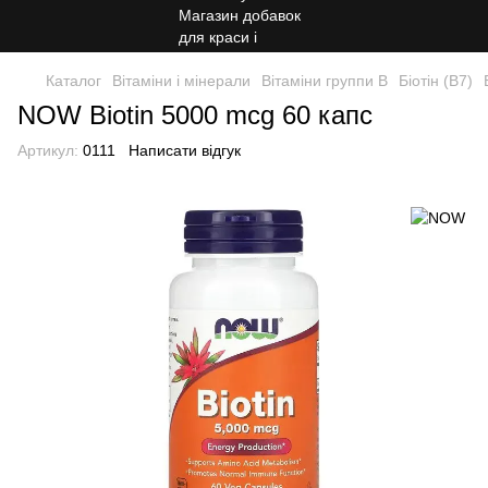
Каталог
Вітаміни і мінерали
Вітаміни группи B
Біотін (B7)
NOW Biotin 5000 mcg 60 капс
Артикул:
0111
Написати відгук