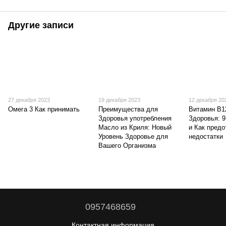
Другие записи
27 декабря 2023
19 декабря 2023
12 декабря 20
Омега 3 Как принимать
Преимущества для
Витамин B1
Здоровья употребления
Здоровья: 
Масло из Криля: Новый
и Как предо
Уровень Здоровье для
недостатки
Вашего Организма
0957468659
Контактная информация