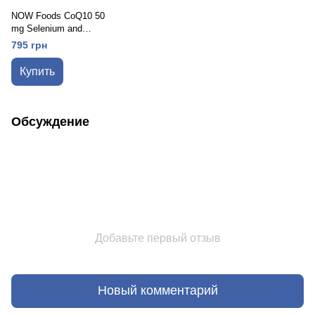
NOW Foods CoQ10 50
mg Selenium and
Vitamin E 100 софт
795 грн
гелевых капсул
Купить
Обсуждение
Добавьте первый отзыв
Новый комментарий