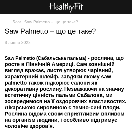
Блог
Saw Palmetto – що це таке?
Saw Palmetto – що це таке?
8 липня 2022
- рослина, що
Saw Palmetto (Сабальська пальма)
росте в Північній Америці. Сам зовнішній
вигляд вражає, листя утворює чарівний,
характерний шлейф, завдяки якому saw
palmetto також підкорює салони як
декоративну рослину. Незважаючи на значну
естетичну цінність пальми Сабалова, ми
зосередимося на її оздоровчих властивостях.
Лікарською сировиною є темно-сині плоди.
Рослина відома своїм сприятливим впливом
на організм людини, і особливо підтримує
чоловіче здоров'я.