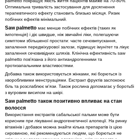
palmetto покращує якість життя пацієнтів майже на 70-80%.
Оптимальна тривалість застосування для досягнення
терапевтичного ефекту становить близько місяця. Ризик
побічних ефектів мінімальний.
Saw palmetto
має менше побічних ефектів (таких як
імпотенція) і діє швидше, ніж звичайні ліки, полегшуючи
симптоми збільшеної простати: часте сечовипускання,
запалення передміхурової залози, підвищує імунітет та лікує
запалення сечовивідних шляхів. Клінічна ефективність saw
palmetto пов'язана з його антиандрогенними та
протизапальними властивостями.
Добавка також використовується жінками, які борються із
хворобливими менструаціями. Екстракт фруктів заспокоює
біль та розслаблює м'язи. Також рослина допомагає у боротьбі
з вугровим висипом на шкірі.
Saw palmetto також позитивно впливає на стан
волосся
Використання екстрактів сабальської пальми може бути
корисним при лікуванні андрогенетичної алопеції. На ринку
вітамінів і добавок можна знайти кілька препаратів із цією
сировиною, які рекомендуються людям, що борються не