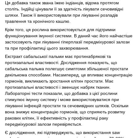
Ця добавка також звана їжею індіанців, відома протягом
століть. Індійці цінували її за здатність лікувати сечовивідні
шляхи. Також її використовували при лікуванні розладів
травлення та хронічного кашлю.
Крім того, ця рослина використовується для підтримки
функціонування імунної системи. В даний час його найчастіше
застосовують при лікуванні гіперплазії передміхурової залози
та при профілактиці цього захворювання.
Екстракт сабальської пальми має протинабрякові та
протизапальні властивості. Дослідження показують, що
сабальська пальма полегшує симптоми збільшеної простати
декількома способами. Насамперед, це впливає концентрацію
гормонів, викликають зростання клітин простати. Має
протизапальні властивості і зменшує набряк тканин.
Лабораторні тести показали, що добавка з цієї рослини
стимулює імунну систему і може використовуватися при
лікуванні інфекцій простати та сечовивідних шляхів. Оскільки
вона знижує концентрацію гормонів, що сприяють розвитку
ракових клітин, її ефективність у профілактиці раку
передміхурової залози перевіряється.
Є дослідження, які підтверджують, що використання saw