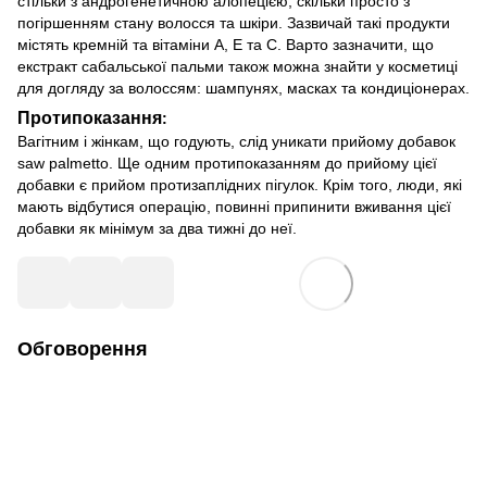
стільки з андрогенетичною алопецією, скільки просто з
погіршенням стану волосся та шкіри. Зазвичай такі продукти
містять кремній та вітаміни А, Е та С. Варто зазначити, що
екстракт сабальської пальми також можна знайти у косметиці
для догляду за волоссям: шампунях, масках та кондиціонерах.
Протипоказання
:
Вагітним і жінкам, що годують, слід уникати прийому добавок
saw palmetto. Ще одним протипоказанням до прийому цієї
добавки є прийом протизаплідних пігулок. Крім того, люди, які
мають відбутися операцію, повинні припинити вживання цієї
добавки як мінімум за два тижні до неї.
Обговорення