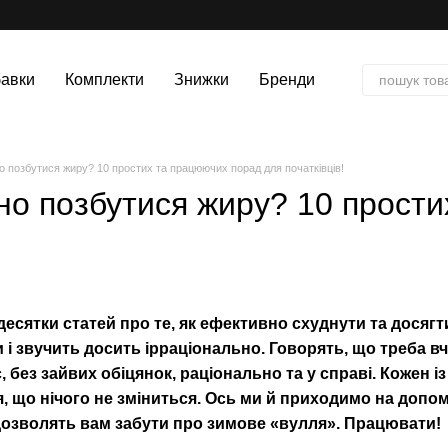
авки
Комплекти
Знижки
Бренди
 позбутися жиру? 10 простих та працюючих порад для початківців!
но позбутися жиру? 10 прости
десятки статей про те, як ефективно схуднути та досягти 
и і звучить досить ірраціонально. Говорять, що треба вч
 без зайвих обіцянок, раціонально та у справі. Кожен із
 що нічого не зміниться. Ось ми й приходимо на допом
і дозволять вам забути про зимове «вулля». Працювати!