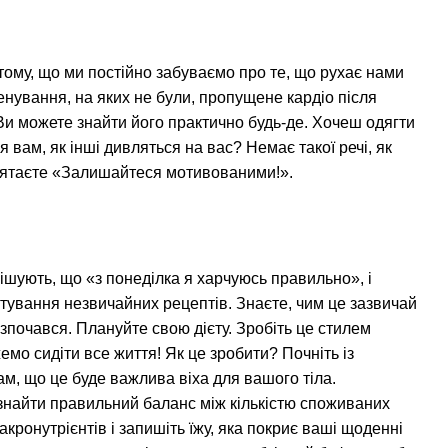
тому, що ми постійно забуваємо про те, що рухає нами
нування, на яких не були, пропущене кардіо після
и можете знайти його практично будь-де. Хочеш одягти
вам, як інші дивляться на вас? Немає такої речі, як
м'ятаєте «Залишайтеся мотивованими!».
рішують, що «з понеділка я харчуюсь правильно», і
готування незвичайних рецептів. Знаєте, чим це зазвичай
озпочався. Плануйте свою дієту. Зробіть це стилем
емо сидіти все життя! Як це зробити? Почніть із
м, що це буде важлива віха для вашого тіла.
 знайти правильний баланс між кількістю споживаних
кронутрієнтів і запишіть їжу, яка покриє ваші щоденні