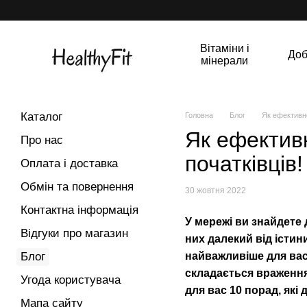
Перейти до основного контенту
Вітаміни і
Доб
мінерали
Каталог
Головна
Блог
Як ефективно
Як ефектив
Про нас
початківців!
Оплата і доставка
Обмін та повернення
30 жовтня 2022
Контактна інформація
У мережі ви знайдете 
Відгуки про магазин
них далекий від істин
Блог
найважливіше для вас,
складається враження,
Угода користувача
для вас 10 порад, як
Мапа сайту