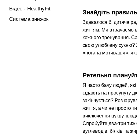
Відео - HealthyFit
Знайдіть правиль
Система знижок
Здавалося б, дитяча ра
життям. Ми втрачаємо м
кожного тренування. Са
свою улюблену сукню? Х
«погана мотивація», як
Ретельно плануйт
Я часто бачу людей, які
сідають на просунуту ді
закінчується? Розчарува
життя, а чи не просто т
виключення цукру, шкід
Спробуйте два-три тижн
вуглеводів, білків та ж