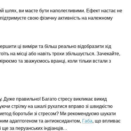
ний шлях, ви маєте бути наполегливими. Ефект настає не
Чи підтримуєте свою фізичну активність на належному
ршити ці виміри та більш реально відобразити хід
оїть на місці або навіть трохи збільшується. Зачекайте,
мірюємо та зважуємось вранці, коли тільки встали з
у. Дуже правильно! Багато стресу викликає викид
уючи стрілку на шкалі рухатися вправо зі швидкістю
 метод боротьби зі стресом? Ми рекомендуємо шукати
льним адаптогеном та антиоксидантом,
Габа
, що впливає
ще за перуанських індіанців. .