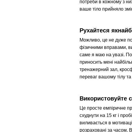
потреби в кожному з ни
ваше тіло прийняло змін
Рухайтеся якнайб
Можливо, це не дуже по
фізичними вправами, ви 
саме я маю на увазі. По
приносить мені найбільш
тренажерний зал, кросфі
переваг вашому тілу та 
Використовуйте с
Це просте емпіричне пр
схуднути на 15 кг і про
виливається в мотивацію
розраховані за часом. В