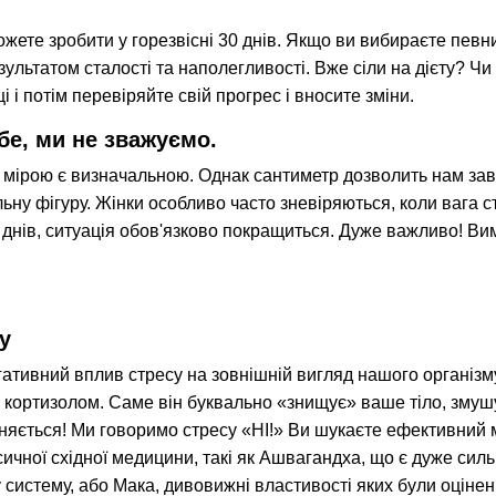
можете зробити у горезвісні 30 днів. Якщо ви вибираєте пев
результатом сталості та наполегливості. Вже сіли на дієту? 
і і потім перевіряйте свій прогрес і вносите зміни.
е, ми не зважуємо.
 мірою є визначальною. Однак сантиметр дозволить нам заве
ьну фігуру. Жінки особливо часто зневіряються, коли вага ст
а днів, ситуація обов'язково покращиться. Дуже важливо! Ви
у
гативний вплив стресу на зовнішній вигляд нашого організм
о кортизолом. Саме він буквально «знищує» ваше тіло, змуш
няється! Ми говоримо стресу «НІ!» Ви шукаєте ефективний
сичної східної медицини, такі як Ашвагандха, що є дуже си
систему, або Мака, дивовижні властивості яких були оцінені 