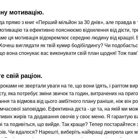
ну мотивацію.
да прямо з книг «Перший мільйон за 30 днів», але правда в 
отивацію та ефективно пояснюємо відхилення від дієти, тре
ме ця мотивація відокремлює середню людину від кращої. В
очеш виглядати як твій кумир бодібілдингу? Чи подобається 
що вона спонукає вас виконувати свій план щодня! Тож па
е свій раціон.
 роками не звертали уваги на те, що вони їдять, і раптом ви
єту, яка потребує зміни звичок та годин, витрачених на при
ння та відмова від цього амбітного плану раніше, ніж він р
имчасової заповіддю. Ефективна дієта - це та, на якій ми мож
ливих жирів та додавання овочів у своє меню. Я гарантую ва
і та подивіться, що вийде. Так краще? Тепер постарайтеся
ирів. Чи вдалося? Нарешті, виберіть найкращі джерела цих ма