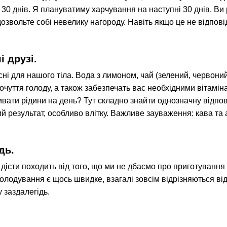
 30 днів. Я плануватиму харчування на наступні 30 днів. Ви
озвольте собі невелику нагороду. Навіть якщо це не відпов
і друзі.
исні для нашого тіла. Вода з лимоном, чай (зелений, червоний
чуття голоду, а також забезпечать вас необхідними вітамін
вати рідини на день? Тут складно знайти однозначну відпов
й результат, особливо влітку. Важливе зауваження: кава та
дь.
 дієти походить від того, що ми не дбаємо про приготування 
голодування є щось швидке, взагалі зовсім відрізняються ві
у заздалегідь.