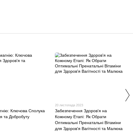
20 листопада 2023
агнію: Ключова Сполука
Забезпечення Здоров'я на
'я та Добробуту
Кожному Етапі: Як Обрати
Оптимальні Пренатальні Вітаміни
для Здоров'я Вагітності та Малюка