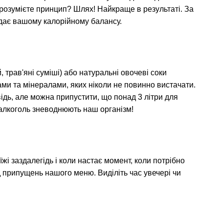
 розумієте принцип? Шлях! Найкраще в результаті. За
ідає вашому калорійному балансу.
, трав'яні суміші) або натуральні овочеві соки
ами та мінералами, яких ніколи не повинно вистачати.
ідь, але можна припустити, що понад 3 літри для
 алкоголь зневоднюють наш організм!
їжі заздалегідь і коли настає момент, коли потрібно
д припущень нашого меню. Виділіть час увечері чи