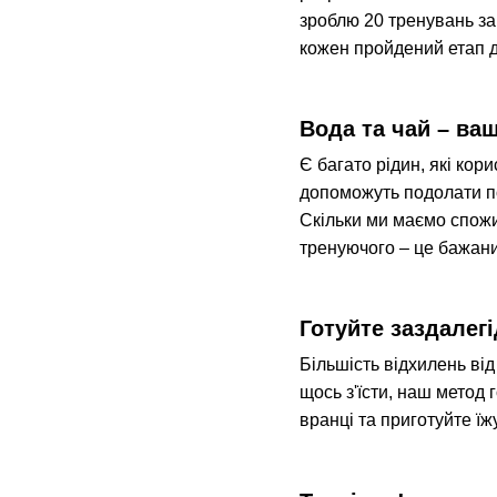
зроблю 20 тренувань за
кожен пройдений етап д
Вода та чай – ваш
Є багато рідин, які кор
допоможуть подолати по
Скільки ми маємо спожи
тренуючого – це бажани
Готуйте заздалегі
Більшість відхилень від
щось з'їсти, наш метод 
вранці та приготуйте їж