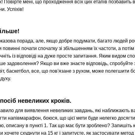
х! Повірте мені, що проходження всіх цих етапів позбавить 
и. Успіхів!
ільше!
казова порада, але, якщо добре подумати, багато людей роб
повинні почати спочатку зі збільшенням їх частоти, а потім
чніть із відповіді на дуже просте запитання. Яким видом сп
е задоволення? Якщо ви вже знаєте відповідь, спробуйте замі
т, баскетбол, все, що пов'язане з рухом, може полегшити бо
духу.
посіб невеликих кроків.
авило для виявлення невеликих завдань, які наближають вас
бігти напівмарафон, боюся, що цієї мети буде нелегко досягти
, описану в пункті 1. Так що має бути зроблено? Запишіть к
и хочете схуднути на 15 кг і запитуєте, як застосувати метод