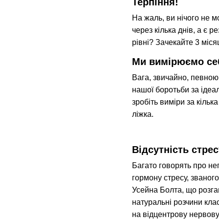
Терпіння!
На жаль, ви нічого не 
через кілька днів, а є 
рівні? Зачекайте 3 місяц
Ми вимірюємо себ
Вага, звичайно, певною
нашої боротьби за ідеал
зробіть виміри за кільк
ліжка.
Відсутність стрес
Багато говорять про не
гормону стресу, званог
Усейна Болта, що розга
натуральні розчини кла
на відцентрову нервову 