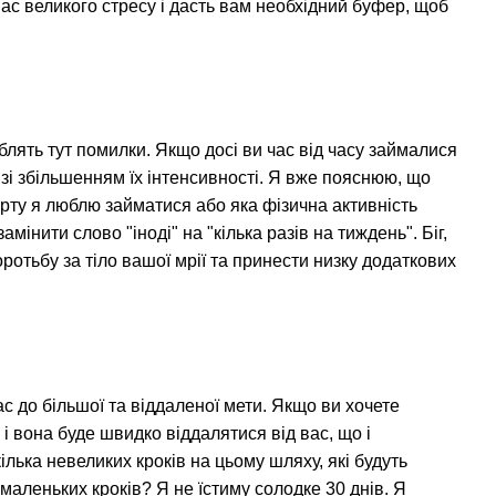
вас великого стресу і дасть вам необхідний буфер, щоб
лять тут помилки. Якщо досі ви час від часу займалися
 зі збільшенням їх інтенсивності. Я вже пояснюю, що
орту я люблю займатися або яка фізична активність
нити слово "іноді" на "кілька разів на тиждень". Біг,
ротьбу за тіло вашої мрії та принести низку додаткових
 до більшої та віддаленої мети. Якщо ви хочете
 і вона буде швидко віддалятися від вас, що і
ілька невеликих кроків на цьому шляху, які будуть
 маленьких кроків? Я не їстиму солодке 30 днів. Я