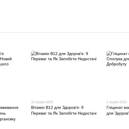
12 грудня 2023
1 грудня 2023
 вживання
Вітамін B12 для Здоров'я: 9
Гліцинат м
ень
Переваг та Як Запобігти Недостачі
для Здоров
рганізму