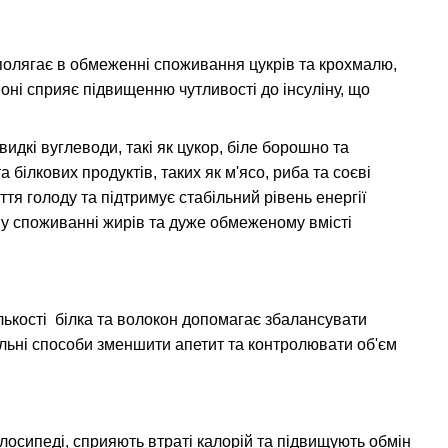
 полягає в обмеженні споживання цукрів та крохмалю,
ні сприяє підвищенню чутливості до інсуліну, що
идкі вуглеводи, такі як цукор, біле борошно та
 білкових продуктів, таких як м'ясо, риба та соєві
ття голоду та підтримує стабільний рівень енергії
кому споживанні жирів та дуже обмеженому вмісті
ькості білка та волокон допомагає збалансувати
уральні способи зменшити апетит та контролювати об'єм
елосипеді, сприяють втраті калорій та підвищують обмін