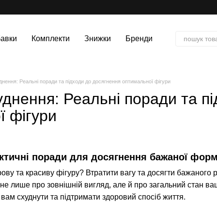
авки
Комплекти
Знижки
Бренди
нення: Реальні поради та підходи до досягнення оптимальної фігури
днення: Реальні поради та п
ї фігури
ктичні поради для досягнення бажаної фор
ову та красиву фігуру? Втратити вагу та досягти бажаного р
не лише про зовнішній вигляд, але й про загальний стан ва
 вам схуднути та підтримати здоровий спосіб життя.