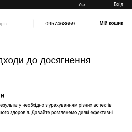
Вхід
Укр
0957468659
Мій кошик
ідходи до досягнення
ми
езультату необхідно з урахуванням різних аспектів
шого здоров'я. Давайте розглянемо деякі ефективні