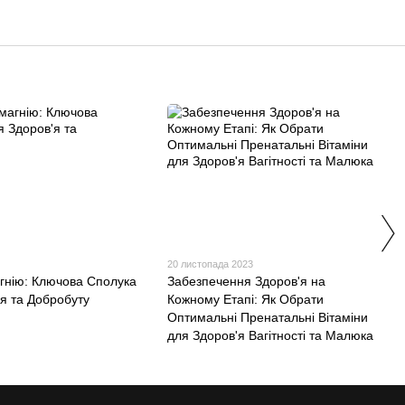
20 листопада 2023
агнію: Ключова Сполука
Забезпечення Здоров'я на
'я та Добробуту
Кожному Етапі: Як Обрати
Оптимальні Пренатальні Вітаміни
для Здоров'я Вагітності та Малюка