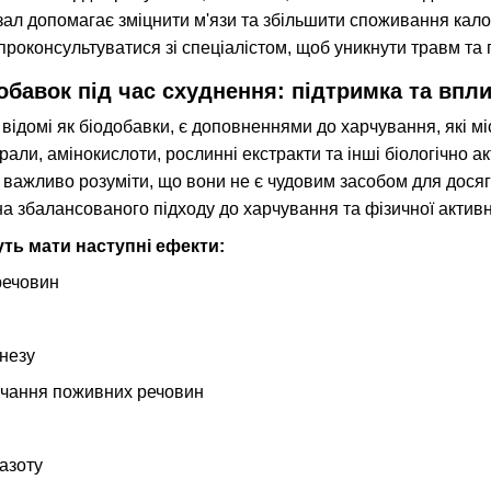
ал допомагає зміцнити м'язи та збільшити споживання калор
 проконсультуватися зі спеціалістом, щоб уникнути травм та
обавок під час схуднення: підтримка та впли
 відомі як біодобавки, є доповненнями до харчування, які мі
рали, амінокислоти, рослинні екстракти та інші біологічно 
 важливо розуміти, що вони не є чудовим засобом для досяг
а збалансованого підходу до харчування та фізичної активно
уть мати наступні ефекти:
речовин
незу
чання поживних речовин
азоту