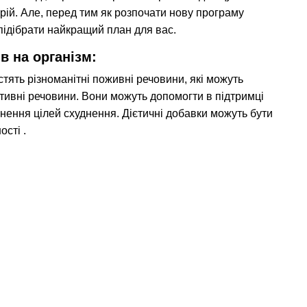
ій. Але, перед тим як розпочати нову програму
 підібрати найкращий план для вас.
в на організм:
стять різноманітні поживні речовини, які можуть
активні речовини. Вони можуть допомогти в підтримці
нення цілей схуднення. Дієтичні добавки можуть бути
сті .