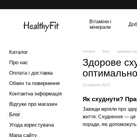
Перейти до основного контенту
Вітаміни і
Доб
мінерали
Каталог
Головна
Блог
Здорове схуд
Здорове сху
Про нас
оптимально
Оплата і доставка
Обмін та повернення
23 серпня 2023
Контактна інформація
Як схуднути? Пра
Відгуки про магазин
Завжди мріяли про здор
Блог
життя. Схуднення — це 
поради, які допоможуть
Угода користувача
Мапа сайту