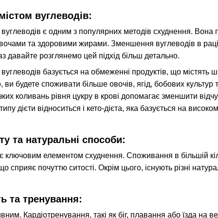
вмістом вуглеводів:
м вуглеводів є одним з популярних методів схуднення. Вона
овочами та здоровими жирами. Зменшення вуглеводів в раціо
аз давайте розглянемо цей підхід більш детально.
 вуглеводів базується на обмеженні продуктів, що містять шв
, ви будете споживати більше овочів, ягід, бобових культур та
ізких коливань рівня цукру в крові допомагає зменшити відчу
типу дієти відноситься і кето-дієта, яка базується на висо
у та натуральні способи:
є ключовим елементом схуднення. Споживання в більшій кіл
 що сприяє почуттю ситості. Окрім цього, існують різні нат
ть та тренування:
вним. Кардіотренування, такі як біг, плавання або їзда на в