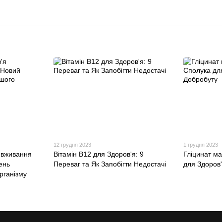
12 грудня 2023
1 грудня 2023
 вживання
Вітамін B12 для Здоров'я: 9
Гліцинат м
ень
Переваг та Як Запобігти Недостачі
для Здоров
рганізму