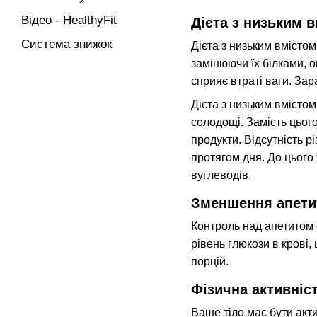
Відео - HealthyFit
Дієта з низьким 
Система знижок
Дієта з низьким вмісто
замінюючи їх білками, 
сприяє втраті ваги. Зар
Дієта з низьким вмістом
солодощі. Замість цього
продукти. Відсутність р
протягом дня. До цього 
вуглеводів.
Зменшення апетит
Контроль над апетитом 
рівень глюкози в крові,
порцій.
Фізична активніс
Ваше тіло має бути акти