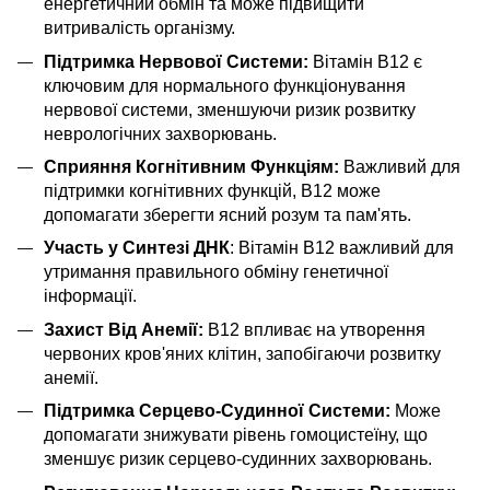
енергетичний обмін та може підвищити
витривалість організму.
Підтримка Нервової Системи:
Вітамін B12 є
ключовим для нормального функціонування
нервової системи, зменшуючи ризик розвитку
неврологічних захворювань.
Сприяння Когнітивним Функціям:
Важливий для
підтримки когнітивних функцій, B12 може
допомагати зберегти ясний розум та пам'ять.
Участь у Синтезі ДНК
: Вітамін B12 важливий для
утримання правильного обміну генетичної
інформації.
Захист Від Анемії:
B12 впливає на утворення
червоних кров'яних клітин, запобігаючи розвитку
анемії.
Підтримка Серцево-Судинної Системи:
Може
допомагати знижувати рівень гомоцистеїну, що
зменшує ризик серцево-судинних захворювань.