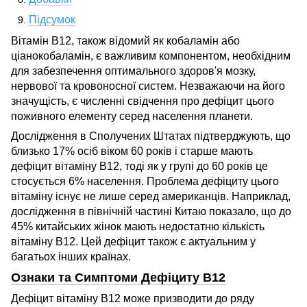
Підсумок
Вітамін B12, також відомий як кобаламін або
ціанокобаламін, є важливим компонентом, необхідним
для забезпечення оптимального здоров'я мозку,
нервової та кровоносної систем. Незважаючи на його
значущість, є численні свідчення про дефіцит цього
поживного елементу серед населення планети.
Дослідження в Сполучених Штатах підтверджують, що
близько 17% осіб віком 60 років і старше мають
дефіцит вітаміну B12, тоді як у групі до 60 років це
стосується 6% населення. Проблема дефіциту цього
вітаміну існує не лише серед американців. Наприклад,
дослідження в північній частині Китаю показало, що до
45% китайських жінок мають недостатню кількість
вітаміну B12. Цей дефіцит також є актуальним у
багатьох інших країнах.
Ознаки та Симптоми Дефіциту B12
Дефіцит вітаміну B12 може призводити до ряду