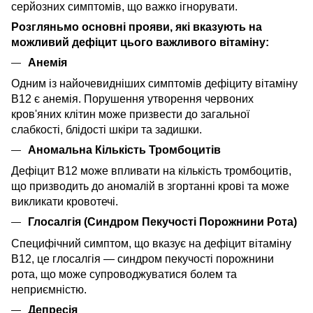
серйозних симптомів, що важко ігнорувати.
Розгляньмо основні прояви, які вказують на
можливий дефіцит цього важливого вітаміну:
Анемія
Одним із найочевидніших симптомів дефіциту вітаміну
B12 є анемія. Порушення утворення червоних
кров'яних клітин може призвести до загальної
слабкості, блідості шкіри та задишки.
Аномальна Кількість Тромбоцитів
Дефіцит B12 може впливати на кількість тромбоцитів,
що призводить до аномалій в згортанні крові та може
викликати кровотечі.
Глосалгія (Синдром Пекучості Порожнини Рота)
Специфічний симптом, що вказує на дефіцит вітаміну
B12, це глосалгія — синдром пекучості порожнини
рота, що може супроводжуватися болем та
неприємністю.
Депресія