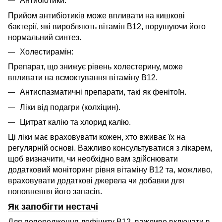
Антибіотики:
Прийом антибіотиків може впливати на кишкові
бактерії, які виробляють вітамін B12, порушуючи його
нормальний синтез.
Холестирамін:
Препарат, що знижує рівень холестерину, може
впливати на всмоктування вітаміну B12.
Антиспазматичні препарати, такі як фенітоїн.
Ліки від подагри (колхіцин).
Цитрат калію та хлорид калію.
Ці ліки має враховувати кожен, хто вживає їх на
регулярній основі. Важливо консультуватися з лікарем,
щоб визначити, чи необхідно вам здійснювати
додатковий моніторинг рівня вітаміну B12 та, можливо,
враховувати додаткові джерела чи добавки для
поповнення його запасів.
Як запобігти нестачі
Для попередження дефіциту B12, важливо включати в