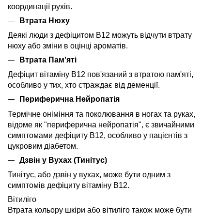
координації рухів.
Втрата Нюху
Деякі люди з дефіцитом B12 можуть відчути втрату
нюху або зміни в оцінці ароматів.
Втрата Пам'яті
Дефіцит вітаміну B12 пов'язаний з втратою пам'яті,
особливо у тих, хто страждає від деменції.
Периферична Нейропатія
Термічне оніміння та поколювання в ногах та руках,
відоме як "периферична нейропатія", є звичайними
симптомами дефіциту B12, особливо у пацієнтів з
цукровим діабетом.
Дзвін у Вухах (Тинітус)
Тинітус, або дзвін у вухах, може бути одним з
симптомів дефіциту вітаміну B12.
Вітиліго
Втрата кольору шкіри або вітиліго також може бути