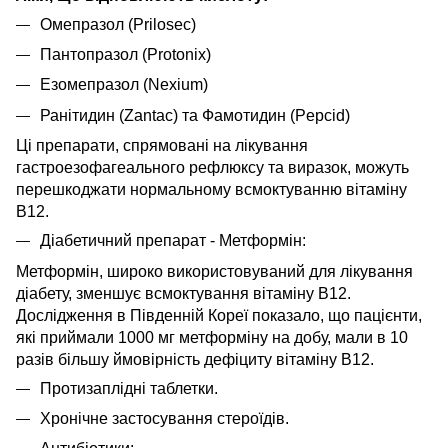
Омепразол (Prilosec)
Пантопразол (Protonix)
Езомепразол (Nexium)
Ранітидин (Zantac) та Фамотидин (Pepcid)
Ці препарати, спрямовані на лікування
гастроезофагеального рефлюксу та виразок, можуть
перешкоджати нормальному всмоктуванню вітаміну
B12.
Діабетичний препарат - Метформін:
Метформін, широко використовуваний для лікування
діабету, зменшує всмоктування вітаміну B12.
Дослідження в Південній Кореї показало, що пацієнти,
які приймали 1000 мг метформіну на добу, мали в 10
разів більшу ймовірність дефіциту вітаміну B12.
Протизаплідні таблетки.
Хронічне застосування стероїдів.