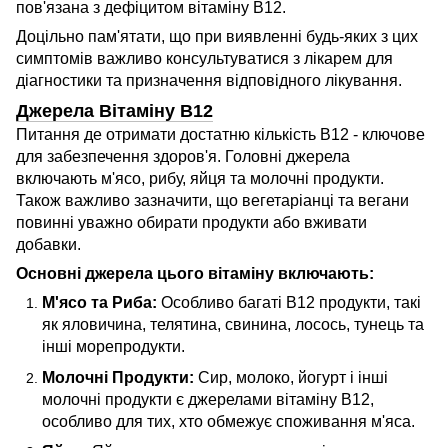
пов'язана з дефіцитом вітаміну B12.
Доцільно пам'ятати, що при виявленні будь-яких з цих
симптомів важливо консультуватися з лікарем для
діагностики та призначення відповідного лікування.
Джерела Вітаміну B12
Питання де отримати достатню кількість B12 - ключове
для забезпечення здоров'я. Головні джерела
включають м'ясо, рибу, яйця та молочні продукти.
Також важливо зазначити, що вегетаріанці та вегани
повинні уважно обирати продукти або вживати
добавки.
Основні джерела цього вітаміну включають:
М'ясо та Риба:
Особливо багаті B12 продукти, такі
як яловичина, телятина, свинина, лосось, тунець та
інші морепродукти.
Молочні Продукти:
Сир, молоко, йогурт і інші
молочні продукти є джерелами вітаміну B12,
особливо для тих, хто обмежує споживання м'яса.