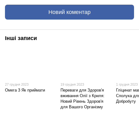
Новий коментар
Інші записи
27 грудня 2023
19 грудня 2023
1 грудня 2023
Омега 3 Як приймати
Переваги для Здоров'я
Гліцинат ма
вживання Олії з Криля:
Сполука для
Новий Рівень Здоров'я
Добробуту
для Вашого Організму