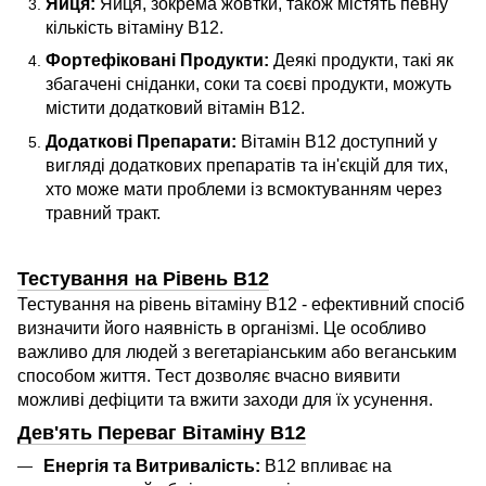
Яйця:
Яйця, зокрема жовтки, також містять певну
кількість вітаміну B12.
Фортефіковані Продукти:
Деякі продукти, такі як
збагачені сніданки, соки та соєві продукти, можуть
містити додатковий вітамін B12.
Додаткові Препарати:
Вітамін B12 доступний у
вигляді додаткових препаратів та ін'єкцій для тих,
хто може мати проблеми із всмоктуванням через
травний тракт.
Тестування на Рівень B12
Тестування на рівень вітаміну B12 - ефективний спосіб
визначити його наявність в організмі. Це особливо
важливо для людей з вегетаріанським або веганським
способом життя. Тест дозволяє вчасно виявити
можливі дефіцити та вжити заходи для їх усунення.
Дев'ять Переваг Вітаміну B12
Енергія та Витривалість:
B12 впливає на