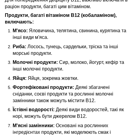
раціон продукти, багаті цим вітаміном.
Продукти, багаті вітаміном B12 (кобаламіном),
включають:
М'ясо:
Яловичина, телятина, свинина, курятина та
інші види м'яса.
Риба:
Лосось, тунець, сардельки, тріска та інші
морські продукти.
Молочні продукти:
Сир, молоко, йогурт, кефір та
інші молочні продукти.
Яйця:
Яйця, зокрема жовтки.
Фортефіковані продукти:
Деякі збагачені
сніданки, соєві продукти та рослинні молочні
замінники також можуть містити B12.
Їстівні водорості:
Деякі види водоростей, такі як
норі, можуть бути джерелом B12.
М'ясні замінники:
Основані на рослинних
інгредієнтах продукти, які моделюють смак і