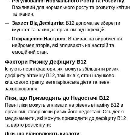
Регулювання Нормального Росту та Розвитку:
Важливий для нормального росту та розвитку клітин
та тканин.
Захист Від Дефіцитів:
B12 допомагає зберегти
імунітет та захищає організм від інфекцій.
Покращення Настрою:
Впливає на вироблення
нейромедіаторів, які впливають на настрій та
емоційний стан.
Фактори Ризику Дефіциту B12
Існують певні фактори, які можуть збільшити ризик
дефіциту вітаміну B12, такі як вік, стан шлунково-
кишкового тракту, вегетаріанська дієта та певні
захворювання.
Ліки, що Призводять до Недостачі B12
Певні ліки можуть впливати на рівень вітаміну B12 в
організмі, створюючи ризик його недостачі. Ось деякі
медикаменти, які можуть призводити до дефіциту B12
та варто розглянути:
Ліки, що відновлюють кислоту: