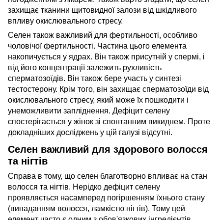
захищає тканини щитовидної залози від шкідливого
впливу окислювального стресу.
Селен також важливий для фертильності, особливо
чоловічої фертильності. Частина цього елемента
накопичується у ядрах. Він також присутній у спермі, і
від його концентрації залежить рухливість
сперматозоїдів. Він також бере участь у синтезі
тестостерону. Крім того, він захищає сперматозоїди від
окислювального стресу, який може їх пошкодити і
унеможливити запліднення. Дефіцит селену
спостерігається у жінок зі спонтанним викиднем. Проте
докладніших досліджень у цій галузі відсутні.
Селен важливий для здорового волосся
та нігтів
Справа в тому, що селен благотворно впливає на стан
волосся та нігтів. Нерідко дефіцит селену
проявляється насамперед погіршенням їхнього стану
(випаданням волосся, ламкістю нігтів). Тому цей
елемент часто є одним з обов'язкових інгредієнтів