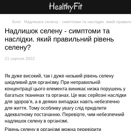
Блог
Надлишок селену - симптоми та наслідки. який правил
Надлишок селену - симптоми та
наслідки. який правильний рівень
селену?
21 серпня 2022
Як дуже високий, так і дуже низький рівень селену
шкідливий для організму. При неправильній
концентрації цього елемента виникає низка порушень у
багатьох тканинах та органах. Це має серйозні наслідки
для здоров'я, а в деяких випадках навіть небезпечно
для життя. Тому особливу увагу слід приділити
адекватному постачанню. Перевірте, чим небезпечний
надлишок селену в організмі.
Рівень селену в організмі можна перевірити