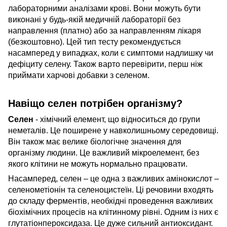
лабораторними аналізами крові. Вони можуть бути
виконані у будь-якій медичній лабораторії без
направлення (платно) або за направленням лікаря
(безкоштовно). Цей тип тесту рекомендується
насамперед у випадках, коли є симптоми надлишку чи
дефіциту селену. Також варто перевірити, перш ніж
приймати харчові добавки з селеном.
Навіщо селен потрібен організму?
Селен
- хімічний елемент, що відноситься до групи
неметалів. Це поширене у навколишньому середовищі.
Він також має велике біологічне значення для
організму людини. Це важливий мікроелемент, без
якого клітини не можуть нормально працювати.
Насамперед, селен – це одна з важливих амінокислот –
селенометіонін та селеноцистеїн. Ці речовини входять
до складу ферментів, необхідні проведення важливих
біохімічних процесів на клітинному рівні. Одним із них є
глутатіонпероксидаза. Це дуже сильний антиоксидант.