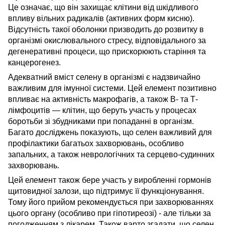
Це означає, що він захищає клітини від шкідливого
впливу вільних радикалів (активних форм кисню).
Відсутність такої оболонки призводить до розвитку в
організмі окислювального стресу, відповідального за
дегенеративні процеси, що прискорюють старіння та
канцерогенез.
Адекватний вміст селену в організмі є надзвичайно
важливим для імунної системи. Цей елемент позитивно
впливає на активність макрофагів, а також В- та Т-
лімфоцитів — клітин, що беруть участь у процесах
боротьби зі збудниками при попаданні в організм.
Багато досліджень показують, що селен важливий для
профілактики багатьох захворювань, особливо
запальних, а також неврологічних та серцево-судинних
захворювань.
Цей елемент також бере участь у виробленні гормонів
щитовидної залози, що підтримує її функціонування.
Тому його прийом рекомендується при захворюваннях
цього органу (особливо при гіпотиреозі) - але тільки за
погодженням з лікарем. Також варто згадати, що селен