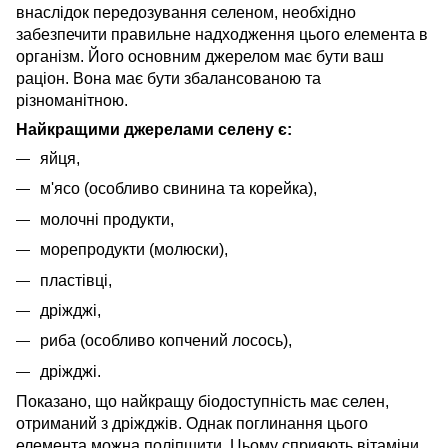
внаслідок передозування селеном, необхідно
забезпечити правильне надходження цього елемента в
організм. Його основним джерелом має бути ваш
раціон. Вона має бути збалансованою та
різноманітною.
Найкращими джерелами селену є:
яйця,
м'ясо (особливо свинина та корейка),
молочні продукти,
морепродукти (молюски),
пластівці,
дріжджі,
риба (особливо копчений лосось),
дріжджі.
Показано, що найкращу біодоступність має селен,
отриманий з дріжджів. Однак поглинання цього
елемента можна поліпшити. Цьому сприяють вітаміни