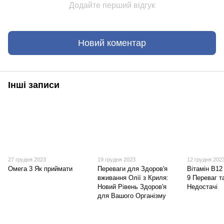
Додайте перший відгук
Новий коментар
Інші записи
27 грудня 2023
19 грудня 2023
12 грудня 202
Омега 3 Як приймати
Переваги для Здоров'я
Вітамін B12
вживання Олії з Криля:
9 Переваг т
Новий Рівень Здоров'я
Недостачі
для Вашого Організму