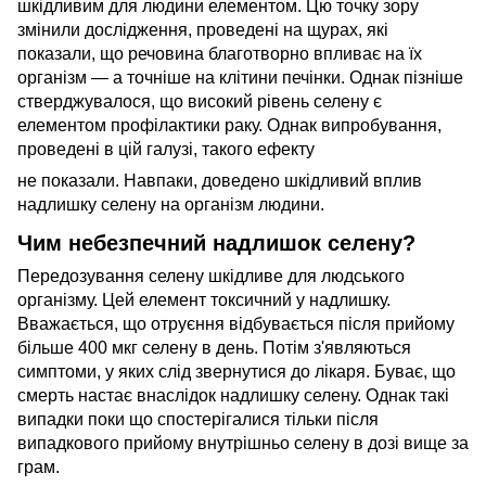
шкідливим для людини елементом. Цю точку зору
змінили дослідження, проведені на щурах, які
показали, що речовина благотворно впливає на їх
організм — а точніше на клітини печінки. Однак пізніше
стверджувалося, що високий рівень селену є
елементом профілактики раку. Однак випробування,
проведені в цій галузі, такого ефекту
не показали. Навпаки, доведено шкідливий вплив
надлишку селену на організм людини.
Чим небезпечний надлишок селену?
Передозування селену шкідливе для людського
організму. Цей елемент токсичний у надлишку.
Вважається, що отруєння відбувається після прийому
більше 400 мкг селену в день. Потім з'являються
симптоми, у яких слід звернутися до лікаря. Буває, що
смерть настає внаслідок надлишку селену. Однак такі
випадки поки що спостерігалися тільки після
випадкового прийому внутрішньо селену в дозі вище за
грам.