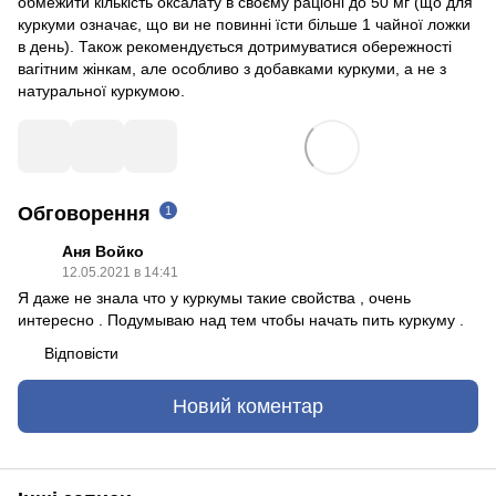
обмежити кількість оксалату в своєму раціоні до 50 мг (що для
куркуми означає, що ви не повинні їсти більше 1 чайної ложки
в день). Також рекомендується дотримуватися обережності
вагітним жінкам, але особливо з добавками куркуми, а не з
натуральної куркумою.
Обговорення
1
Аня Войко
12.05.2021 в 14:41
Я даже не знала что у куркумы такие свойства , очень
интересно . Подумываю над тем чтобы начать пить куркуму .
Відповісти
Новий коментар