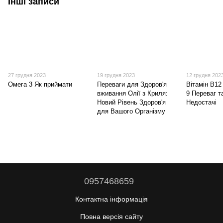
Інші записи
27 грудня 2023
19 грудня 2023
12 грудня 202
Омега 3 Як приймати
Переваги для Здоров'я
Вітамін B12
вживання Олії з Криля:
9 Переваг т
Новий Рівень Здоров'я
Недостачі
для Вашого Організму
0957468659
Контактна інформація
Повна версія сайту