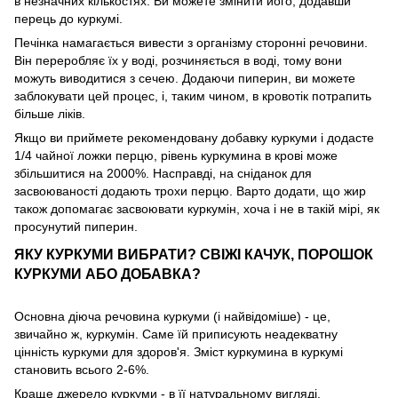
в незначних кількостях. Ви можете змінити його, додавши
перець до куркумі.
Печінка намагається вивести з організму сторонні речовини.
Він переробляє їх у воді, розчиняється в воді, тому вони
можуть виводитися з сечею. Додаючи пиперин, ви можете
заблокувати цей процес, і, таким чином, в кровотік потрапить
більше ліків.
Якщо ви приймете рекомендовану добавку куркуми і додасте
1/4 чайної ложки перцю, рівень куркумина в крові може
збільшитися на 2000%. Насправді, на сніданок для
засвоюваності додають трохи перцю. Варто додати, що жир
також допомагає засвоювати куркумін, хоча і не в такій мірі, як
просунутий пиперин.
ЯКУ КУРКУМИ ВИБРАТИ? СВІЖІ КАЧУК, ПОРОШОК
КУРКУМИ АБО ДОБАВКА?
Основна діюча речовина куркуми (і найвідоміше) - це,
звичайно ж, куркумін. Саме їй приписують неадекватну
цінність куркуми для здоров'я. Зміст куркумина в куркумі
становить всього 2-6%.
Краще джерело куркуми - в її натуральному вигляді.