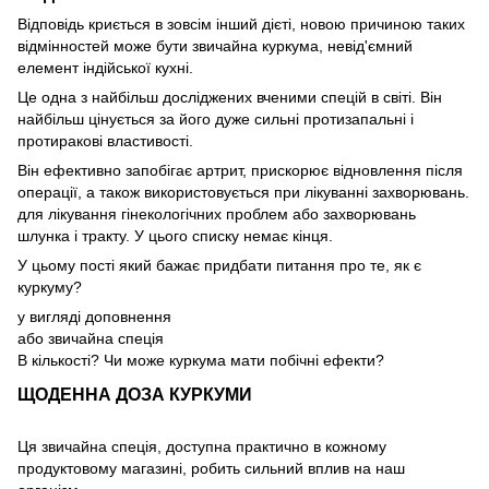
Відповідь криється в зовсім інший дієті, новою причиною таких
відмінностей може бути звичайна куркума, невід'ємний
елемент індійської кухні.
Це одна з найбільш досліджених вченими спецій в світі. Він
найбільш цінується за його дуже сильні протизапальні і
протиракові властивості.
Він ефективно запобігає артрит, прискорює відновлення після
операції, а також використовується при лікуванні захворювань.
для лікування гінекологічних проблем або захворювань
шлунка і тракту. У цього списку немає кінця.
У цьому пості який бажає придбати питання про те, як є
куркуму?
у вигляді доповнення
або звичайна спеція
В кількості? Чи може куркума мати побічні ефекти?
ЩОДЕННА ДОЗА КУРКУМИ
Ця звичайна спеція, доступна практично в кожному
продуктовому магазині, робить сильний вплив на наш