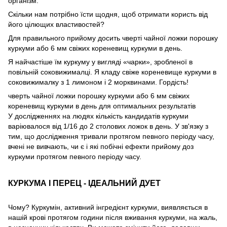
організм.
Скільки нам потрібно їсти щодня, щоб отримати користь від
його цілющих властивостей?
Для правильного прийому досить чверті чайної ложки порошку
куркуми або 6 мм свіжих кореневищ куркуми в день.
Я найчастіше їм куркуму у вигляді «чарки», зробленої в
повільній соковижималці. Я кладу свіже кореневище куркуми в
соковижималку з 1 лимоном і 2 морквинами. Гордість!
чверть чайної ложки порошку куркуми або 6 мм свіжих
кореневищ куркуми в день для оптимальних результатів
У дослідженнях на людях кількість кандидатів куркуми
варіювалося від 1/16 до 2 столових ложок в день. У зв'язку з
тим, що дослідження тривали протягом певного періоду часу,
вчені не вивчають, чи є і які побічні ефекти прийому доз
куркуми протягом певного періоду часу.
КУРКУМА І ПЕРЕЦ - ІДЕАЛЬНИЙ ДУЕТ
Чому? Куркумін, активний інгредієнт куркуми, виявляється в
нашій крові протягом години після вживання куркуми, на жаль,