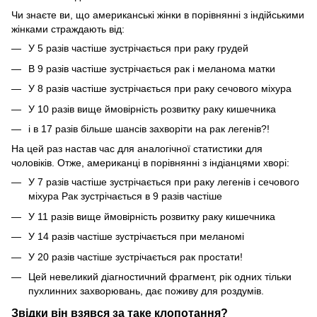
Чи знаєте ви, що американські жінки в порівнянні з індійськими
жінками страждають від:
У 5 разів частіше зустрічається при раку грудей
В 9 разів частіше зустрічається рак і меланома матки
У 8 разів частіше зустрічається при раку сечового міхура
У 10 разів вище ймовірність розвитку раку кишечника
і в 17 разів більше шансів захворіти на рак легенів?!
На цей раз настав час для аналогічної статистики для
чоловіків. Отже, американці в порівнянні з індіанцями хворі:
У 7 разів частіше зустрічається при раку легенів і сечового
міхура Рак зустрічається в 9 разів частіше
У 11 разів вище ймовірність розвитку раку кишечника
У 14 разів частіше зустрічається при меланомі
У 20 разів частіше зустрічається рак простати!
Цей невеликий діагностичний фрагмент, рік одних тільки
пухлинних захворювань, дає поживу для роздумів.
Звідки він взявся за таке клопотання?