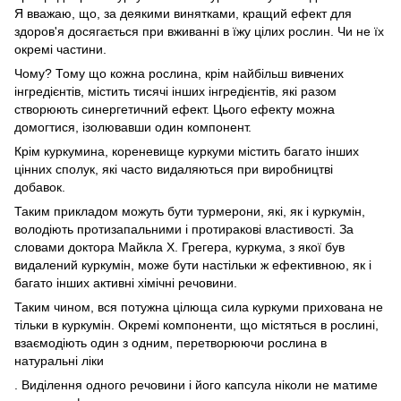
Я вважаю, що, за деякими винятками, кращий ефект для
здоров'я досягається при вживанні в їжу цілих рослин. Чи не їх
окремі частини.
Чому? Тому що кожна рослина, крім найбільш вивчених
інгредієнтів, містить тисячі інших інгредієнтів, які разом
створюють синергетичний ефект. Цього ефекту можна
домогтися, ізолювавши один компонент.
Крім куркумина, кореневище куркуми містить багато інших
цінних сполук, які часто видаляються при виробництві
добавок.
Таким прикладом можуть бути турмерони, які, як і куркумін,
володіють протизапальними і протиракові властивості. За
словами доктора Майкла Х. Грегера, куркума, з якої був
видалений куркумін, може бути настільки ж ефективною, як і
багато інших активні хімічні речовини.
Таким чином, вся потужна цілюща сила куркуми прихована не
тільки в куркумін. Окремі компоненти, що містяться в рослині,
взаємодіють один з одним, перетворюючи рослина в
натуральні ліки
. Виділення одного речовини і його капсула ніколи не матиме