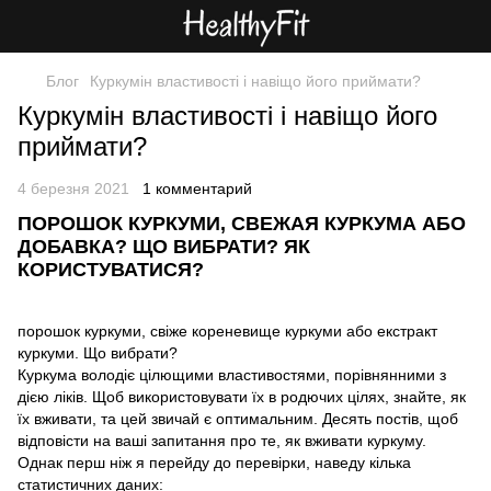
Блог
Куркумін властивості і навіщо його приймати?
Куркумін властивості і навіщо його
приймати?
4 березня 2021
1 комментарий
ПОРОШОК КУРКУМИ, СВЕЖАЯ КУРКУМА АБО
ДОБАВКА? ЩО ВИБРАТИ? ЯК
КОРИСТУВАТИСЯ?
порошок куркуми, свіже кореневище куркуми або екстракт
куркуми. Що вибрати?
Куркума володіє цілющими властивостями, порівнянними з
дією ліків. Щоб використовувати їх в родючих цілях, знайте, як
їх вживати, та цей звичай є оптимальним. Десять постів, щоб
відповісти на ваші запитання про те, як вживати куркуму.
Однак перш ніж я перейду до перевірки, наведу кілька
статистичних даних: