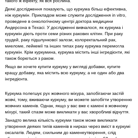
такого ж ефекту, як вся рослина.
Деякі дослідження показують, що куркума більш ефективна,
ніж куркумін. Прикладом може служити дослідження in vitro,
проведене в онкологічному центрі доктора медицини
Андерсона в Техасі. У дослідженні вивчалося, як куркума і
куркумін діють проти семи різних ракових клітин. При раку
грудей, раку підшлункової залози, колоректальний рак,
миеломе, лейкемії та інших типах раку куркума перемогла
куркумін. Крім куркумина, куркума містить інші інгредієнти, які
також борються з раком.
Якщо ви хочете купити куркуму у вигляді добавки, купите
кращу добавку, яка містить всю куркуму, а не один або два
інгредієнта.
Куркума полегшує рух жовчного міхура, запобігаючи застій
жовчі, тому, вживаючи куркуму, ви можете запобігти утворенню
жовчних каменів. Однак, якщо у вас вже є камені в жовчному
міхурі, такий спазм може викликати у вас хворобливі відчуття.
Занадто велика кількість куркуми також може викликати
утворення деяких типів каменів в нирках через вміст в куркумі
оксалатів. Людям, схильним до каменеутворення, слід