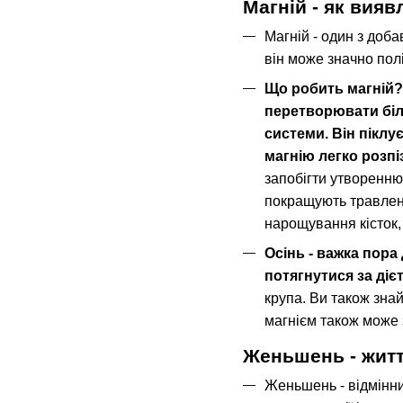
Магній - як вия
Магній - один з доба
він може значно пол
Що робить магній? 
перетворювати білк
системи. Він піклу
магнію легко розп
запобігти утворенню
покращують травлення
нарощування кісток,
Осінь - важка пора
потягнутися за діє
крупа. Ви також зна
магнієм також може з
Женьшень - житт
Женьшень - відмінний