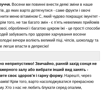
луччя.
Восени ми повинні внести деякі зміни в наше
ів, до яких варто дотягнутися - саме фрукти і овочі
внити меню вітаміном С, який чудово покращує імунітет -
рім того, не так багато змін - є п'ять невеликих прийомів
вої, обробленої і багатою цукром їжі - це прості способи
 людей забувають про здорове харчування восени
холодні вечори воліють великий піці, чіпсів, шоколаду та
ще легше впасти в депресію!
но неприпустимо! Звичайно, ранній захід сонця не
ажерного залу або вибрати інший вид занять -
жете своє здоров'я і гарну форму.
Нарешті, через
ограмів! Крім того, варто насолоджуватися прекрасною
му. Хто з нас не любить блукати серед опалим,