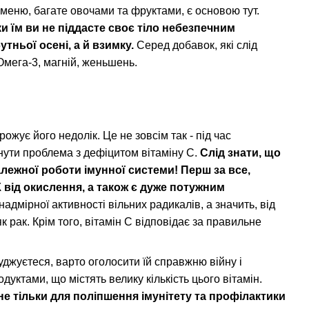
 меню, багате овочами та фруктами, є основою тут.
и їм ви не піддасте своє тіло небезпечним
тньої осені, а й взимку.
Серед добавок, які слід
 Омега-3, магній, женьшень.
ожує його недолік. Це не зовсім так - під час
нути проблема з дефіцитом вітаміну С.
Слід знати, що
належної роботи імунної системи! Перш за все,
 від окислення, а також є дуже потужним
адмірної активності вільних радикалів, а значить, від
 рак. Крім того, вітамін С відповідає за правильне
туджуєтеся, варто оголосити їй справжню війну і
уктами, що містять велику кількість цього вітамін.
е тільки для поліпшення імунітету та профілактики