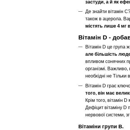
застуди, а й як еф
Де знайти вітамін С?
також в ацерола. Вар
містять лише 4 мг в
Вітамін D - доба
Вітамін D це група 
але більшість люде
впливом сонячних пр
організмі. Важливо, 
необхідні не Тільки 
Вітамін D грає ключо
того, він має велик
Крім того, вітамін 
Дефіцит вітаміну D п
нервової системи, зг
Вітаміни групи В.