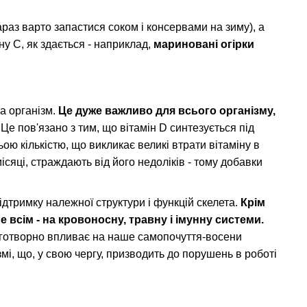
араз варто запастися соком і консервами на зиму), а
іну С, як здається - наприклад,
мариновані огірки
на організм.
Це дуже важливо для всього організму,
Це пов'язано з тим, що вітамін D синтезується під
ою кількістю, що викликає великі втрати вітаміну в
місяці, страждають від його недоліків - тому добавки
ідтримку належної структури і функцій скелета.
Крім
е всім - на кровоносну, травну і імунну системи.
лаготворно впливає на наше самопочуття-восени
змі, що, у свою чергу, призводить до порушень в роботі