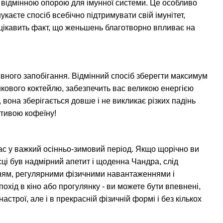
 відмінною опорою для імунної системи. Це особливо
аєте спосіб всебічно підтримувати свій імунітет,
цікавить факт, що женьшень благотворно впливає на
ивного запобігання. Відмінний спосіб зберегти максимум
нкового коктейлю, забезпечить вас великою енергією
вона зберігається довше і не викликає різких падінь
ативою кофеїну!
вас у важкий осінньо-зимовий період. Якщо щорічно ви
місці був надмірний апетит і щоденна Чандра, слід
нням, регулярними фізичними навантаженнями і
охід в кіно або прогулянку - ви можете бути впевнені,
астрої, але і в прекрасній фізичній формі і без кількох