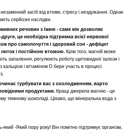
 незамінний засіб від втоми, стресу і нездужання. Однак
ають серйозні наслідки.
живних речовин з їжею - саме він дозволяє
-друге, це необхідна підтримка всієї нервової
акож про самопочуття і здоровий сон - дефіцит
 литок і постійною втомою.
Крім того, магній може
ють запалення, регулюють роботу щитовидної залози і
 кальцієм і вітаміном D бере участь в процесі
з.
починає турбувати вас з охолодженням, варто
дповідними продуктами.
Кращі джерела магнію - це
шому темному шоколаді. Цікаво, що мінеральна вода з
дь-який -Який пору року! Він помітно підтримує організм,