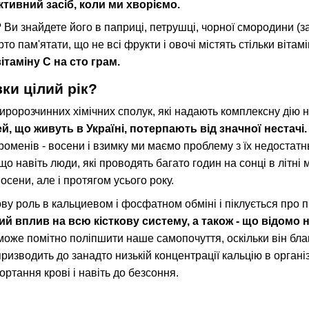
ективний засіб, коли ми хворіємо.
 Ви знайдете його в паприці, петрушці, чорної смородини (з
то пам'ятати, що не всі фрукти і овочі містять стільки вітам
ітаміну С на сто грам.
вки цілий рік?
жиророзчинних хімічних сполук, які надають комплексну дію 
й, що живуть в Україні, потерпають від значної нестачі.
оменів - восени і взимку ми маємо проблему з їх недостатнь
що навіть люди, які проводять багато годин на сонці в літні 
восени, але і протягом усього року.
ву роль в кальциевом і фосфатном обміні і піклується про п
ий вплив на всю кісткову систему, а також - що відомо н
D може помітно поліпшити наше самопочуття, оскільки він б
ризводить до занадто низькій концентрації кальцію в органі
ортання крові і навіть до безсоння.