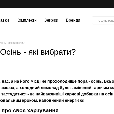
авки
Комплекти
Знижки
Бренди
сінь - які вибрати?
Осінь - які вибрати?
нас, а на його місці не прохолодніше пора - осінь. Всьо
в шафах, а холодний лимонад буде замінений гарячим ма
 застудитися - це найважливіші харчові добавки на осінь
цювальним кроком, наповнений енергією!
е про своє харчування