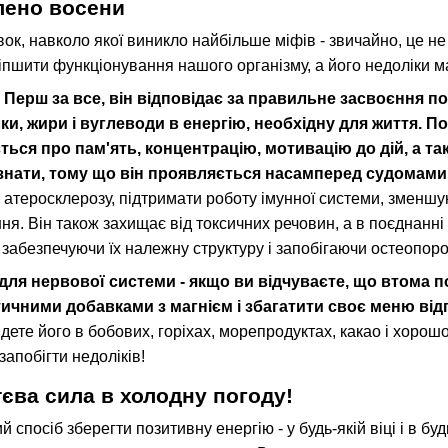
влено восени
вок, навколо якої виникло найбільше міфів - звичайно, це не
іпшити функціонування нашого організму, а його недоліки м
Перш за все, він відповідає за правильне засвоєння по
и, жири і вуглеводи в енергію, необхідну для життя. По
ється про пам'ять, концентрацію, мотивацію до дій, а т
ізнати, тому що він проявляється насамперед судомами
 атеросклерозу, підтримати роботу імунної системи, зменшу
. Він також захищає від токсичних речовин, а в поєднанні з
 забезпечуючи їх належну структуру і запобігаючи остеопоро
 для нервової системи - якщо ви відчуваєте, що втома 
тичними добавками з магнієм і збагатити своє меню ві
йдете його в бобових, горіхах, морепродуктах, какао і хоро
апобігти недоліків!
єва сила в холодну погоду!
 спосіб зберегти позитивну енергію - у будь-якій віці і в бу