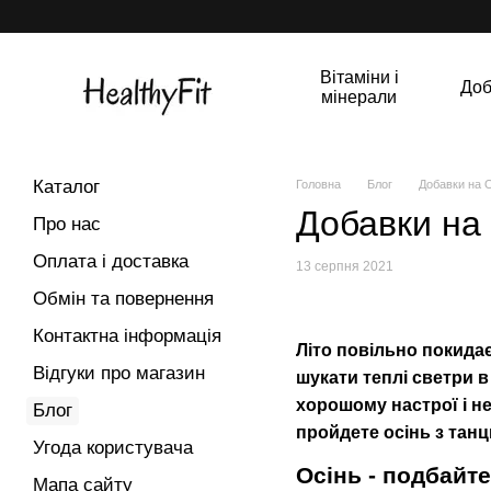
Перейти до основного контенту
Вітаміни і
Доб
мінерали
Каталог
Головна
Блог
Добавки на О
Добавки на 
Про нас
Оплата і доставка
13 серпня 2021
Обмін та повернення
Контактна інформація
Літо повільно покидає 
Відгуки про магазин
шукати теплі светри 
хорошому настрої і не
Блог
пройдете осінь з тан
Угода користувача
Осінь - подбайт
Мапа сайту