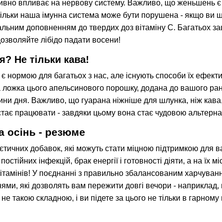
итивно впливає на нервову систему. Важливо, що женьшень є
ільки наша імунна система може бути порушена - якщо ви шук
льним доповненням до твердих доз вітаміну С. Багатьох за
дозволяйте лібідо падати восени!
я? Не тільки кава!
 є нормою для багатьох з нас, але існують способи їх ефект
йна ложка цього апельсинового порошку, додана до вашого ра
ни дня. Важливо, що гуарана ніжніше для шлунка, ніж кава, 
естає працювати - завдяки цьому вона стає чудовою альтерн
а осінь - резюме
дієтичних добавок, які можуть стати міцною підтримкою для 
постійних інфекцій, брак енергії і готовності діяти, а на їх 
ітамінів! У поєднанні з правильно збалансованим харчува
и, які дозволять вам пережити довгі вечори - наприклад, п
не такою складною, і ви підете за цього не тільки в гарному н