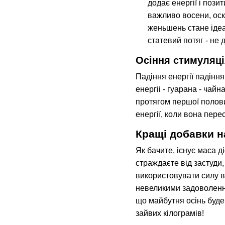
додає енергії і поз
важливо восени, оск
женьшень стане ідеа
статевий потяг - не 
Осіння стимуляці
Падіння енергії падіння
енергіі - гуарана - ча
протягом першої полови
енергії, коли вона пер
Кращі добавки н
Як бачите, існує маса 
страждаєте від застуди, 
використовувати силу в
невеликими задоволенням
що майбутня осінь буде 
зайвих кілограмів!