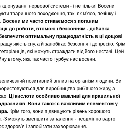
кціонуванні нервової системи - і не тільки! Восени
кти тваринного походження, такі як м'ясо, печінку і
и.
Восени ми часто стикаємося з поганим
ії до роботи, втомою і безсонням - добавка
забезпечити оптимальну працездатність в ці дощові
ащу якість сну, а й запобігає безсоння і депресію. Крім
гетаріанців, які можуть страждати від його нестачі. Цей
ну втому, яка так часто турбує нас восени.
 величезний позитивний вплив на організм людини. Ви
використовуються для виробництва риб'ячого жиру, а
као.
Ці кислоти особливо важливі для правильної
одразників. Вони також є важливим елементом у
ера.
Крім того, вони підвищують рівень хорошого
а -3 можуть зменшити запалення - неодмінно варто
є здоров'я і запобігати захворювання.