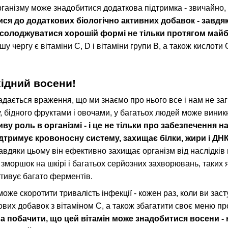
рганізму може знадобитися додаткова підтримка - звичайно,
ся до додаткових біологічно активних добавок - завдяк
асолоджуватися хорошій формі не тільки протягом майбу
у чергу є вітаміни С, D і вітаміни групи В, а також кислоти
хідний восени!
ладається враження, що ми знаємо про нього все і нам не загр
, бідного фруктами і овочами, у багатьох людей може виник
иву роль в організмі - і це не тільки про забезпечення 
ідтримує кровоносну систему, захищає білки, жири і ДНК
авдяки цьому він ефективно захищає організм від наслідків н
моршок на шкірі і багатьох серйозних захворювань, таких як
ктивує багато ферментів.
 може скоротити тривалість інфекції - кожен раз, коли ви зас
вих добавок з вітаміном С, а також збагатити своє меню прод
 побачити, що цей вітамін може знадобитися восени - н