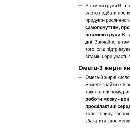
Вітаміни групи В - с
варто подбати про їх
продукти рослинного 
самопочуттям, про
вітамінів групи В 
дні.
Звичайно, вітамі
того, слід підтримув
вітамін бере участь 
Омега-3 жирні к
Омега-3 жирні кисло
можете знайти їх в о
також в лляному, рап
роботи мозку - во
профілактиці серц
холестерину, запобі
збагатити своє меню