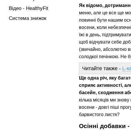
Як відомо, дотриманн
Відео - HealthyFit
меню, але це все ще мож
Система знижок
повинні бути нашим осно
восени, коли небезпечні 
їжі в день, підтримуват
щоб відчувати себе доб
(звичайно, абсолютно ви
солодкої печінкою. Не 
Читайте также -
L-к
Ще одна річ, яку бага
сприяє активності, ал
басейн, сходження або
кілька місяців ми знову
восени - довгі піші пр
барвистого листя?
Осінні добавки -