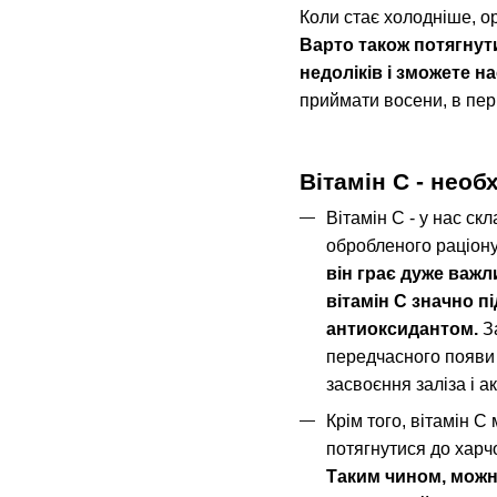
Коли стає холодніше, о
Варто також потягнути
недоліків і зможете н
приймати восени, в перш
Вітамін С - необ
Вітамін С - у нас ск
обробленого раціону
він грає дуже важл
вітамін С значно п
антиоксидантом.
З
передчасного появи з
засвоєння заліза і а
Крім того, вітамін С
потягнутися до харчо
Таким чином, можна