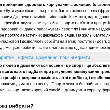
я принципів здорового харчування є основою благопо
е бути дуже цікаво - на ринках багато осінніх овочів і фрукт
вним Джерело вітамінів і мінералів. Крім того, варто допо
інфекції атакують нас з усіх боків, варто пам'ятати про це. К
и здоровий сніданок, зволожувати своє тіло і уникати нездоро
ре протягом наступних декількох місяців. На жаль, багато
падково!) І дозволяють собі йти на великі поступки - довгі, 
будемо цього робити - зайві кілограми ще однією причиною 
арнітин - Ефекти, Дозування, побічні ефекти
то людей відмовляються восени - це спорт - це абсолют
е все ж варто подбати про регулярне відвідування трен
 кросфіт прекрасно замінять літні пробіжки, і ви збере
 почнемо думати про весну - її варто чекати без зайвих кіл
огулянки - це також хороший спосіб підтримувати хорошу фор
 які вибрати?