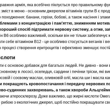
правжня армія, яка всебічно піклується про правильному фун
 зміст в меню - основним джерелом вітамінів групи В є проду
походження: банани, горіхи, бобові, а також насіння і злак
блемами з концентрацією і пам'яттю, зниженням мотивац
- хороший спосіб підтримати нервову систему, а отже, 
н В6 особливо важливий, оскільки він не тільки забезпечує кр
ати себе вітаміном В12 - це особливо стосується веганів і ве
в процесі створення еритроцитів і ефективно зменшує постій
ислоти
ти є основою добавок для багатьох людей. Не дивно - вони
сновному в лососі, оселедця, сардини і печінки тріски, які 
совій і соєвому маслах, оливковій олії, масла ши і масла ка
ни покращують кровопостачання і передачу нервових п
ево-судинних захворювань, а також хвороби Альцгейм
гаючи атеросклерозу. Дуже важливо, що жирні кислоти Омег
 рибою з екологічних джерел, щоб постійно покращувати сво